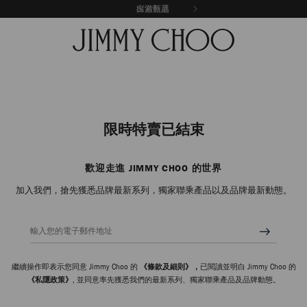
探索新品
出游甄選
限時特賣已結束
歡迎走進 JIMMY CHOO 的世界
加入我們，搶先獲悉品牌最新系列，獨家聯乘產品以及品牌最新動態。
輸入您的電子郵件地址
繼續操作即表示您同意 Jimmy Choo 的
《條款及細則》，
已閱讀並明白 Jimmy Choo 的
《私隱政策》
, 並同意率先獲悉我們的最新系列、獨家聯乘產品及品牌動態。