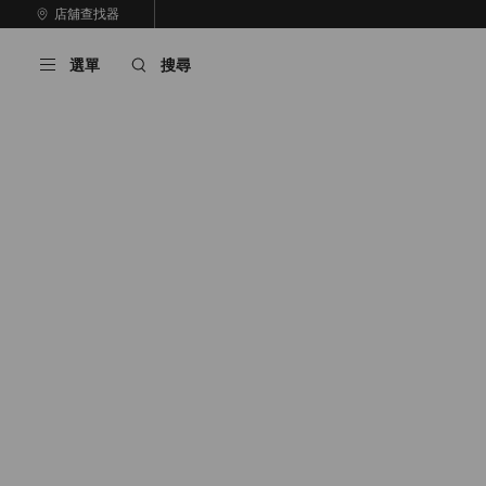
跳
店舖查找器
至
停
內
止
選單
搜尋
容
自
動
輪
播