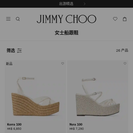
跳
出游精选
至
停
内
止
容
自
动
女士船跟鞋
轮
换
播
放
筛选
26
产品
新品
Korra 100
Nyra 100
HK$ 6,850
HK$ 7,290