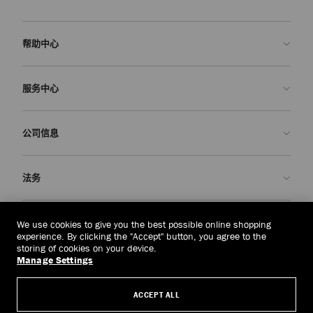
帮助中心
联系我们
服务中心
常见问题解答
查看订单状态">查看订单状态
预约服务
公司信息
提交退货
定制服务
查找精品店
护理与维修
关于我们
法务
送货
保修服务
我们的历史
退换货
JC 世界
隐私政策
中国香港
(HK$)
We use cookies to give you the best possible online shopping
我们的影响与责任
条款与条件
experience. By clicking the "Accept" button, you agree to the
storing of cookies on your device.
我們的影響與責任
被遗忘权
Manage Settings
© 2026 Jimmy Choo
匠心工艺
主体访问请求表
ACCEPT ALL
职业生涯
公司政策