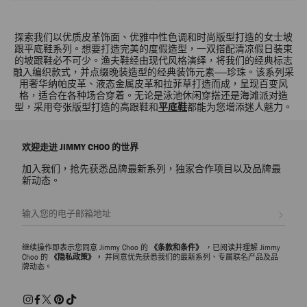
探索我们以优质皮革饰面、优雅中性色调和时尚版型打造的女士坡
跟平底鞋系列。想要打造完美的度假造型，一双搭配清凉假日装束
的坡跟鞋必不可少。渔夫鞋经由现代风格演绎，将我们的经典标志
融入编织款式，并点缀晚装造型的经典装饰元素——珍珠。该系列采
用奢华纳帕皮革、液态金属皮革和拉菲草打造而成，呈现百变风
格，适合在各种场合穿着。无论是泳池休闲穿搭还是海滩派对造
型，采用夸张版型打造的高跟鞋和
平底鞋
都能为您增添迷人魅力。
欢迎走进 JIMMY CHOO 的世界
加入我们，抢先获悉品牌最新系列，独家合作项目以及品牌最
新动态。
注册会员
继续操作即表示您同意 Jimmy Choo 的
《条款和条件》
，已阅读并理解 Jimmy
Choo 的
《隐私政策》，
并同意优先获悉我们的最新系列、专属联名产品及品
牌动态。