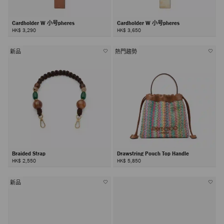
Cardholder W 小号pheres
Cardholder W 小号pheres
HK$ 3,290
HK$ 3,650
新品
熱門趨勢
Braided Strap
Drawstring Pouch Top Handle
HK$ 2,550
HK$ 5,850
新品