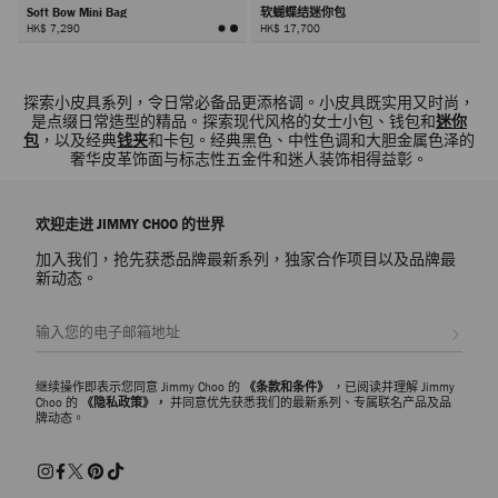
Soft Bow Mini Bag
软蝴蝶结迷你包
HK$ 7,290
HK$ 17,700
下
一
探索小皮具系列，令日常必备品更添格调。小皮具既实用又时尚，
步
是点缀日常造型的精品。探索现代风格的女士小包、钱包和
迷你
包
，以及经典
钱夹
和卡包。经典黑色、中性色调和大胆金属色泽的
奢华皮革饰面与标志性五金件和迷人装饰相得益彰。
欢迎走进 JIMMY CHOO 的世界
加入我们，抢先获悉品牌最新系列，独家合作项目以及品牌最
新动态。
注册会员
继续操作即表示您同意 Jimmy Choo 的
《条款和条件》
，已阅读并理解 Jimmy
Choo 的
《隐私政策》，
并同意优先获悉我们的最新系列、专属联名产品及品
牌动态。