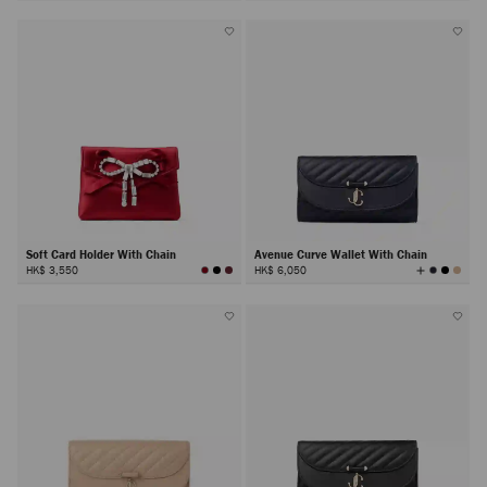
Soft Card Holder With Chain
Avenue Curve Wallet With Chain
查
HK$ 3,550
HK$ 6,050
看
所
有
颜
色