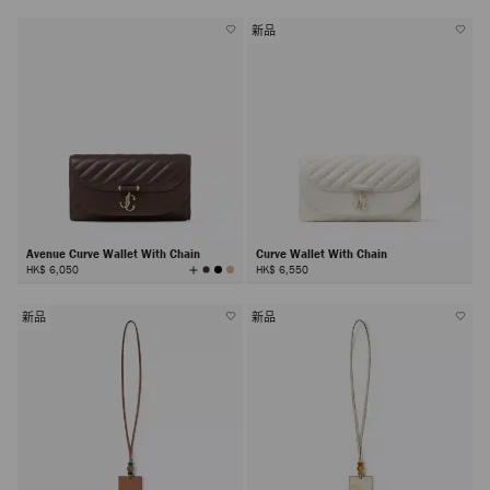
新品
Avenue Curve Wallet With Chain
Curve Wallet With Chain
查
HK$ 6,050
HK$ 6,550
看
所
有
颜
色
新品
新品