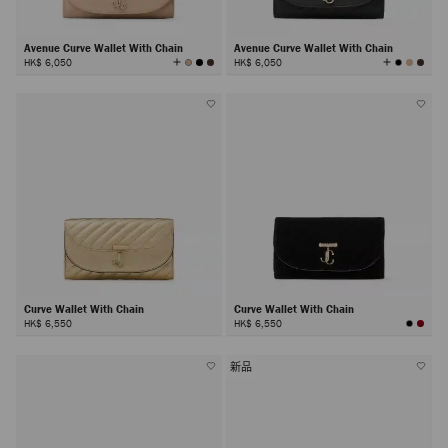
Avenue Curve Wallet With Chain
Avenue Curve Wallet With Chain
查
查
HK$ 6,050
HK$ 6,050
看
看
所
所
有
有
颜
颜
色
色
Curve Wallet With Chain
Curve Wallet With Chain
HK$ 6,550
HK$ 6,550
新品