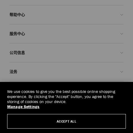
帮助中心
联系我们
服务中心
常见问题解答
查看订单状态">查看订单状态
预约服务
公司信息
提交退货
定制服务
查找精品店
护理与维修
关于我们
法务
送货
保修服务
我们的历史
退换货
JC 世界
隐私政策
中国香港
(HK$)
We use cookies to give you the best possible online shopping
我们的影响与责任
条款与条件
experience. By clicking the "Accept" button, you agree to the
storing of cookies on your device.
我們的影響與責任
被遗忘权
Manage Settings
© 2026 Jimmy Choo
匠心工艺
主体访问请求表
ACCEPT ALL
职业生涯
公司政策
管理 Cookies