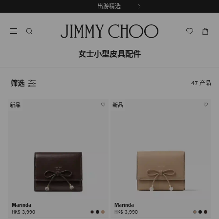
跳
出游精选
至
停
内
止
容
自
动
女士小型皮具配件
轮
换
播
放
筛选
47
产品
新品
新品
Marinda
Marinda
HK$ 3,990
HK$ 3,990