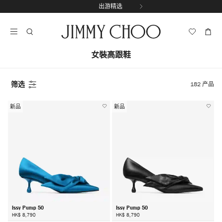
跳
享受免费送货和退货服务
出游精选
至
停
内
止
容
自
动
女裝高跟鞋
轮
换
播
放
筛选
182
产品
新品
新品
Issy Pump 50
Issy Pump 50
HK$ 8,790
HK$ 8,790