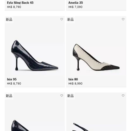
Eyla Sling Back 45
Amelia 35
HK$ 8,790
HK$ 7,090
新品
新品
Ixia 95
Ixia 80
HK$ 8,790
HK$ 8,990
新品
新品