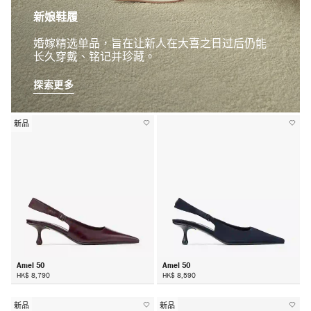
新娘鞋履
婚嫁精选单品，旨在让新人在大喜之日过后仍能
长久穿戴、铭记并珍藏。
探索更多
新品
Amel 50
Amel 50
HK$ 8,790
HK$ 8,590
新品
新品