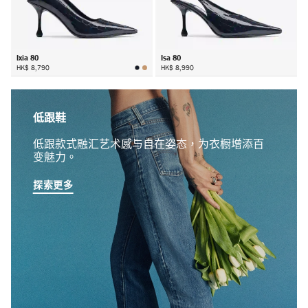
Ixia 80
Isa 80
HK$ 8,790
HK$ 8,990
低跟鞋
低跟款式融汇艺术感与自在姿态，为衣橱增添百
变魅力。
探索更多