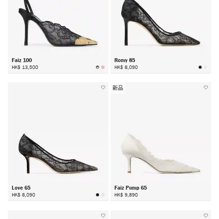
Faiz 100
Romy 85
HK$ 13,500
HK$ 8,090
新品
Love 65
Faiz Pump 65
HK$ 8,090
HK$ 9,890