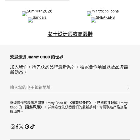
2026夏季系列
選購衣橱经典
下
凉鞋
選購婚嫁精品
一
步
女士设计师款高跟鞋
高跟鞋是品牌名副其实的真正标志性时尚单品。从摩登别致的迷你跟鞋到
经典优雅的尖头高跟鞋，款款精心设计，只为搭配各种造型。更有各种奢
欢迎走进 JIMMY CHOO 的世界
丽饰面和不同鞋跟高度可供选择，让您轻松打造时尚造型。
加入我们，抢先获悉品牌最新系列，独家合作项目以及品牌最
高跟鞋
新动态。
Romy 和 Love 系列经典细高跟鞋为衣橱增添经久时尚的迷人魅力。 精巧
手工制鞋底搭配优雅尖头廓形，令每款精美高跟鞋都舒适贴脚，让您轻松
注册会员
打造早晚时髦造型。无论是搭配连衣裙还是合身工作服，都能让您随时散
发无穷魅力。
继续操作即表示您同意 Jimmy Choo 的
《条款和条件》
，已阅读并理解 Jimmy
猫跟鞋
Choo 的
《隐私政策》，
并同意优先获悉我们的最新系列、专属联名产品及品
牌动态。
摩登别致的猫跟鞋，让您轻巧尽显时尚。Scarlett 或 Stevie 系列滴跟鞋，
立体造型别具风格，为历久弥新的廓形增添现代潮流气息。微跟高度设计
让您轻松打造不同时尚风格，无论搭配牛仔裤或是日常连衣裙，均能为您
的休闲穿搭提升迷人魅力。