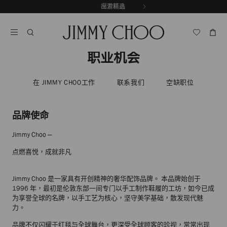
跳
探索新品
出游精选
至
停
内
止
容
自
动
职业机会
轮
换
播
在 JIMMY CHOO工作
联系我们
空缺职位
放
品牌使命
Jimmy Choo —
点燃喜悦，成就非凡
Jimmy Choo 是一家具有开创精神的奢华配饰品牌。 本品牌始创于
1996 年，最初是伦敦东部一间专门以手工制作鞋履的工坊，如今已成
为享誉全球的名牌，以手工艺为核心，坚守美学基础，散发现代魅
力。
品牌不仅闪耀于红毯与全球舞台，更深受全球顾客的珍视，常常出现