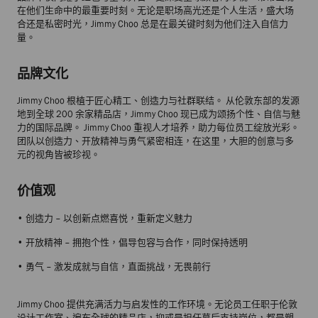
在他们生命中的最重要时刻。无论是职场高光还是个人生活，盛大场
合还是私密时光，Jimmy Choo 总是在最关键时刻为他们注入自信力
量。
品牌文化
Jimmy Choo 根植于匠心精工、创造力与社群联结。 从伦敦东部的发源
地到全球 200 余家精品店，Jimmy Choo 现已成为颂扬个性、自信与魅
力的国际品牌。 Jimmy Choo 重视人才培养，助力每位员工绽放光彩。
团队以创造力、开放精神与勇气紧密相连，在这里，大胆的创意与多
元的视角皆被珍视。
价值观
• 创造力 – 以创新点燃喜悦，重新定义魅力
• 开放精神 – 拥抱个性，倡导包容与合作，同时保持透明
• 勇气 – 激发成就与自信，直面挑战，无畏前行
Jimmy Choo 提供充满活力与启发性的工作环境。无论员工任职于伦敦
设计工作室、遍布全球的精品店，抑或是担任幕后支持岗位，都是塑