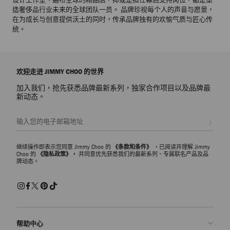
造奢侈品行业未来的全球团队一员。 品牌珍视每个人的声音与愿景，
在为成长与创意提供沃土的同时，传承品牌独有的欢愉气质与匠心传
统。
欢迎走进 JIMMY CHOO 的世界
加入我们，抢先获悉品牌最新系列，独家合作项目以及品牌最
新动态。
注册会员
继续操作即表示您同意 Jimmy Choo 的
《条款和条件》
，已阅读并理解 Jimmy
Choo 的
《隐私政策》，
并同意优先获悉我们的最新系列、专属联名产品及品
牌动态。
帮助中心