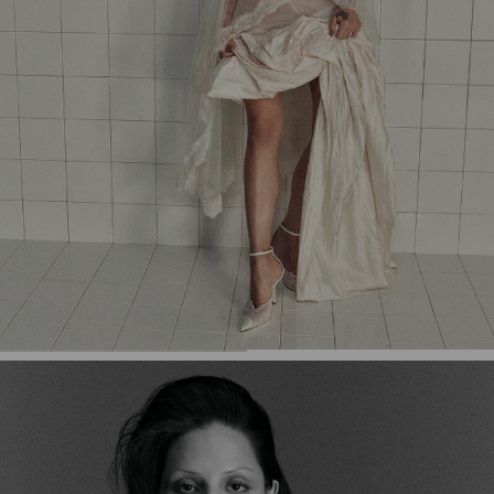
停
止
自
动
轮
换
播