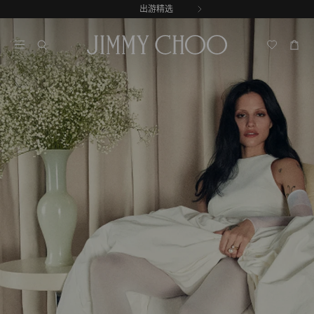
跳
出游精选
至
停
内
止
容
自
动
轮
换
播
放