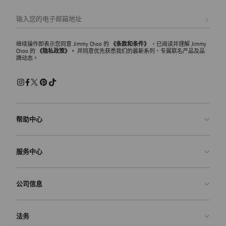
注册会员
继续操作即表示您同意 Jimmy Choo 的
《条款和条件》
，已阅读并理解 Jimmy
Choo 的
《隐私政策》，
并同意优先获悉我们的最新系列、专属联名产品及品
牌动态。
帮助中心
联系我们
服务中心
常见问题解答
查看订单状态">查看订单状态
预约服务
公司信息
提交退货
定制服务
查找精品店
护理与维修
关于我们
法务
送货
保修服务
我们的历史