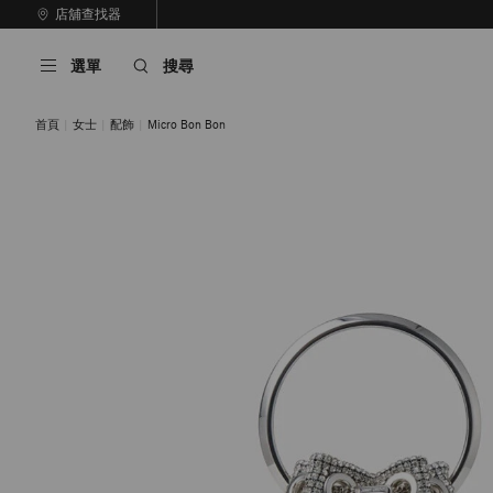
跳
店舖查找器
至
停
內
止
選單
搜尋
容
自
動
輪
首頁
女士
配飾
Micro Bon Bon
播
香檳色／淺金色
银色