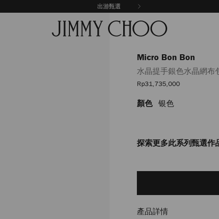
出游甄選
Micro Bon Bon
水晶提手銀色水晶網布
優
Rp31,735,000
惠
價
顏色
银色
https://www.jimmychoo.co
bon-
bon/%E6%B0%B4%E6%99%
J000161308001.html
探索更多此系列甄選作
Add
to
cart
options
產品詳情