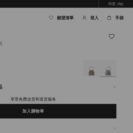
印尼
(Rp)
願望清單
登入
手袋
包
m/id/hy_ID/%E5%A5%B3%E5%A3%AB/%E9%85%8D%E9%A3%BE/micro-
B6%E6%8F%90%E6%89%8B%E9%8A%80%E8%89%B2%E6%B0%B4%E6%99%B6
品
享受免费送货和退货服务
加入購物車