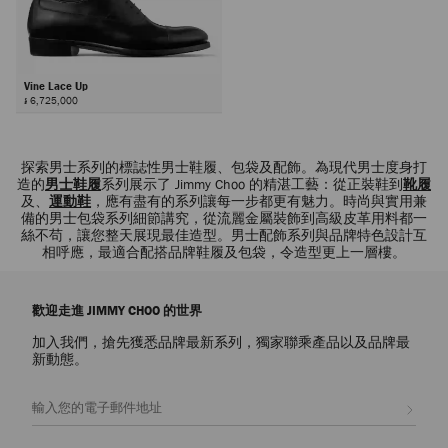
Vine Lace Up
៛ 6,725,000
下
一
探索男士系列的標誌性男士鞋履、包袋及配飾。為現代男士度身打
頁
造的
男士鞋履
系列展示了 Jimmy Choo 的精湛工藝：從正裝鞋到
靴履
及、
運動鞋
，應有盡有的系列讓每一步都更有魅力。時尚與實用兼
備的男士包袋系列細節講究，從流麗金屬裝飾到高級皮革用料都一
絲不苟，讓您整天展現最佳造型。男士配飾系列與品牌特色設計互
相呼應，最適合配搭品牌鞋履及包袋，令造型更上一層樓。
歡迎走進 JIMMY CHOO 的世界
加入我們，搶先獲悉品牌最新系列，獨家聯乘產品以及品牌最
新動態。
註册會員