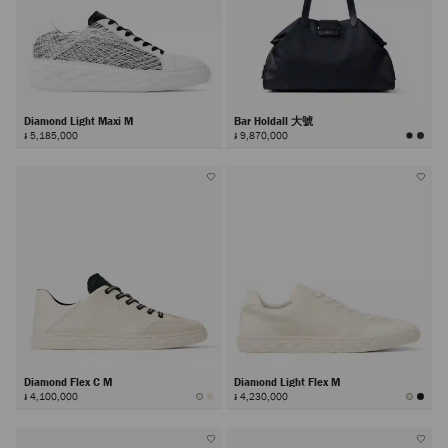
Diamond Light Maxi M
Bar Holdall 大號
៛ 5,185,000
៛ 9,870,000
Diamond Flex C M
Diamond Light Flex M
៛ 4,100,000
៛ 4,230,000