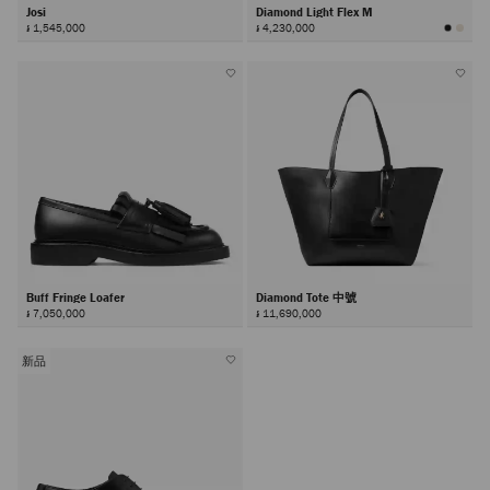
Josi
Diamond Light Flex M
៛ 1,545,000
៛ 4,230,000
Buff Fringe Loafer
Diamond Tote 中號
៛ 7,050,000
៛ 11,690,000
新品