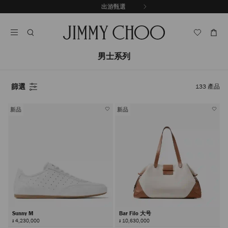
跳
出游甄選
至
停
內
止
容
自
動
輪
男士系列
播
篩選
133
產品
新品
新品
Sunny M
Bar Filo 大号
៛ 4,230,000
៛ 10,630,000