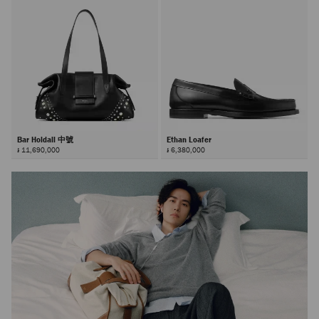
Bar Holdall 中號
Ethan Loafer
៛ 11,690,000
៛ 6,380,000