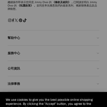
繼續操作即表示您同意 Jimmy Choo 的
《條款及細則》，
已閱讀並明白 Jimmy
Choo 的
《私隱政策》，
並同意率先獲悉我們的最新系列、獨家聯乘產品及品
牌動態。
幫助中心
聯絡我們
服務中心
常見問題解答
查看訂單狀態
預約服務
公司資訊
申請退貨
定制服務
精品店
護理與維修
關於我們
法律事務
送貨
保修服務
我們的歷史
退貨或換貨
JC 世界
私隱政策
柬埔寨
(៛)
We use cookies to give you the best possible online shopping
我們的影響與責任
條款與條件
experience. By clicking the "Accept" button, you agree to the