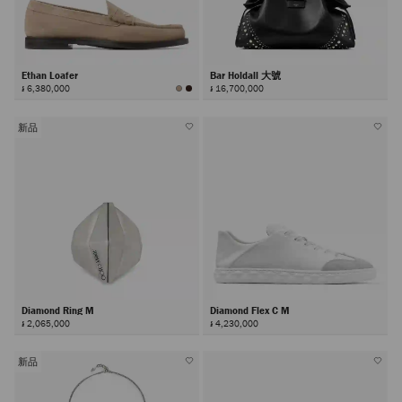
Ethan Loafer
Bar Holdall 大號
៛ 6,380,000
៛ 16,700,000
新品
Diamond Ring M
Diamond Flex C M
៛ 2,065,000
៛ 4,230,000
新品