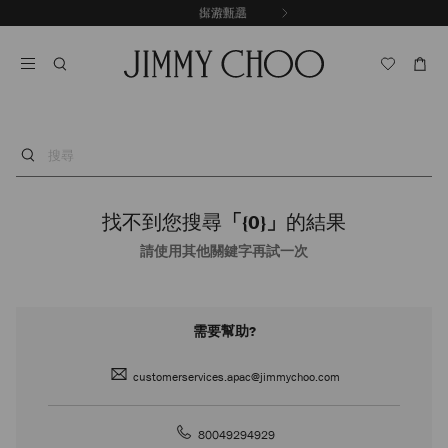
跳
探索新品
出游甄選
至
停
內
止
容
自
動
輪
播
搜
尋
找不到您搜尋
「{0}」
的結果
請使用其他關鍵字再試一次
需要幫助?
customerservices.apac@jimmychoo.com
80049294929