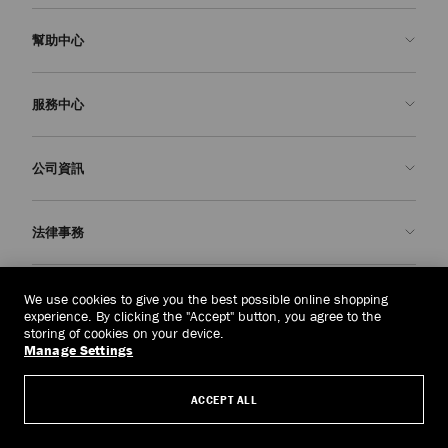
幫助中心
聯絡我們
服務中心
常見問題解答
查看訂單狀態
預約服務
公司資訊
申請退貨
定制服務
精品店
護理與維修
關於我們
法律事務
送貨
保修服務
我們的歷史
退貨或換貨
JC 世界
私隱政策
柬埔寨
(៛)
We use cookies to give you the best possible online shopping
我們的影響與責任
條款與條件
experience. By clicking the "Accept" button, you agree to the
storing of cookies on your device.
我們的影響
被遺忘權
Manage Settings
© 2026 Jimmy Choo
匠心工藝
主體存取請求表
ACCEPT ALL
職業生涯
公司政策
管理 Cookies