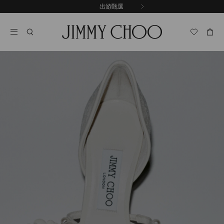
跳
出游甄選
至
停
內
止
容
自
動
輪
播