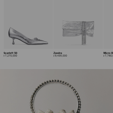
Scarlett 50
Zandra
Micro 
正
正
៛ 7,270,000
៛ 9,435,000
៛ 7,790
價
價