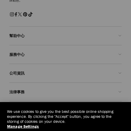
牌動態。
幫助中心
聯絡我們
服務中心
常見問題解答
查看訂單狀態
預約服務
公司資訊
申請退貨
定制服務
精品店
護理與維修
關於我們
法律事務
送貨
保修服務
我們的歷史
退貨或換貨
JC 世界
私隱政策
柬埔寨
(៛)
We use cookies to give you the best possible online shopping
我們的影響與責任
條款與條件
experience. By clicking the "Accept" button, you agree to the
storing of cookies on your device.
我們的影響
被遺忘權
Manage Settings