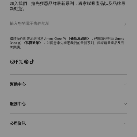
加入我們，搶先獲悉品牌最新系列，獨家聯乘產品以及品牌最
新動態。
註册會員
繼續操作即表示您同意 Jimmy Choo 的
《條款及細則》，
已閱讀並明白 Jimmy
Choo 的
《私隱政策》，
並同意率先獲悉我們的最新系列、獨家聯乘產品及品
牌動態。
幫助中心
聯絡我們
服務中心
常見問題解答
查看訂單狀態
預約服務
公司資訊
申請退貨
定制服務
精品店
護理與維修
關於我們