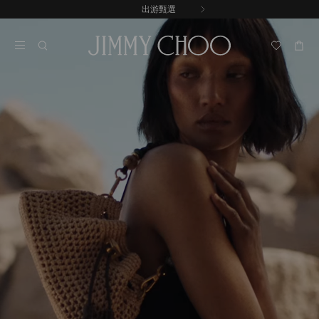
跳
出游甄選
至
停
內
止
容
自
動
輪
播