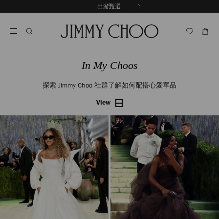
跳
享受免費送貨和退貨服務
至
停
內
止
容
自
動
輪
播
In My Choos
探索 Jimmy Choo 社群了解如何配搭心愛單品
View