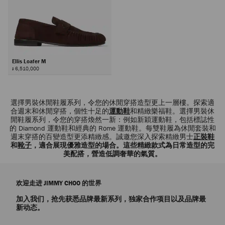
Ellis Loafer M
៛ 6,510,000
選擇男裝休閒鞋履系列，令您的休閒穿搭造型更上一層樓。探索適
合週末和休閒穿搭，個性十足的
運動鞋
和精緻樂福鞋。選擇男裝休
閒鞋履系列，令您的穿搭煥然一新：例如新穎運動鞋，包括標誌性
的 Diamond 運動鞋和經典的 Rome 運動鞋。每雙鞋履為休閒套裝和
週末穿搭的百變造型更添精緻感。誠邀您深入探索精緻男士
正裝鞋
和
靴子
，適合展現優雅造型的場合。這些精緻款式為日常造型的完
美配搭，營造低調奢華的氣質。
欢迎走进 JIMMY CHOO 的世界
加入我们，抢先获悉品牌最新系列，独家合作项目以及品牌最
新动态。