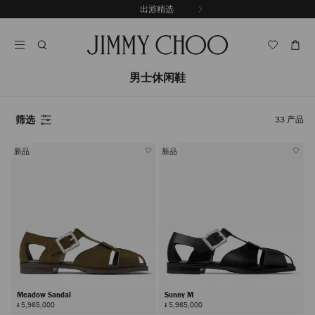
跳
出游精选
至
停
内
止
容
自
动
轮
男士休闲鞋
换
播
放
筛选
33
产品
新品
新品
Meadow Sandal
Sunny M
៛ 5,965,000
៛ 5,965,000