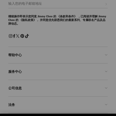
注册会员
继续操作即表示您同意 Jimmy Choo 的
《条款和条件》
，已阅读并理解 Jimmy
Choo 的
《隐私政策》，
并同意优先获悉我们的最新系列、专属联名产品及品
牌动态。
帮助中心
联系我们
服务中心
常见问题解答
查看订单状态">查看订单状态
预约服务
公司信息
提交退货
定制服务
查找精品店
护理与维修
关于我们
法务
送货
保修服务
我们的历史
退换货
JC 世界
隐私政策