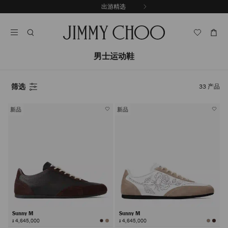
跳
出游精选
至
停
内
止
容
自
动
轮
男士运动鞋
换
播
放
筛选
33
产品
新品
新品
Sunny M
Sunny M
៛ 4,645,000
៛ 4,645,000