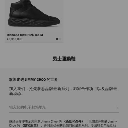
Diamond Maxi High Top M
៛ 5,315,000
男士運動鞋
品牌男士设计师款运动鞋，现代匠心工艺搭配独特潮流设计，为您的日常
休闲造型增添时尚亮点。每款都将舒适感与个性风格巧妙融合，为日常穿
欢迎走进 JIMMY CHOO 的世界
搭注入现代精致感。
加入我们，抢先获悉品牌最新系列，独家合作项目以及品牌最
皮革运动鞋
新动态。
探索时髦简约的皮革运动鞋，实用性与精致感的绝妙平衡之作。采用光滑
皮革和粒纹皮材质精心打造，既能为休闲造型增添精致质感，又可轻松搭
注册会员
配定制套装与牛仔服饰。
绒面革运动鞋
继续操作即表示您同意 Jimmy Choo 的
《条款和条件》
，已阅读并理解 Jimmy
绒面革运动鞋质感丰盈，为休闲穿搭赋予时尚精致感。柔软质感搭配结构
Choo 的
《隐私政策》，
并同意优先获悉我们的最新系列、专属联名产品及品