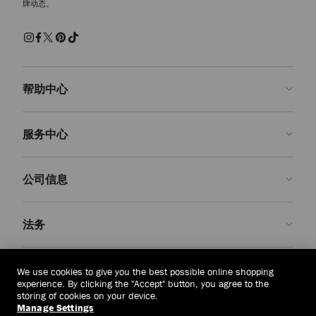
牌动态。
感十足的鞋型，既可为同色系造型增添层次感，又以精湛工艺和奢柔材质
演绎低调奢华的时尚品味。
松糕和厚底运动鞋
松糕和厚底运动鞋为经典鞋型注入现代潮流态度。雕塑感鞋底造型搭配大
胆的比例设计，为日常休闲造型增添摩登前卫感。
帮助中心
Diamond 系列运动鞋
Diamond Maxi 和 Diamond Light Flex 系列运动鞋，以创新设计重新演绎品
联系我们
牌标志性鞋型。雕塑感鞋底搭配轻质结构设计，每一双运动鞋都将实用性
服务中心
能与奢华质感精心融合，成就别具一格的亮眼单品。
常见问题解答
查看订单状态">查看订单状态
预约服务
公司信息
提交退货
定制服务
查找精品店
护理与维修
关于我们
法务
送货
保修服务
我们的历史
退换货
JC 世界
隐私政策
柬埔寨
(៛)
We use cookies to give you the best possible online shopping
我们的影响与责任
条款与条件
experience. By clicking the "Accept" button, you agree to the
storing of cookies on your device.
我們的影響與責任
被遗忘权
Manage Settings