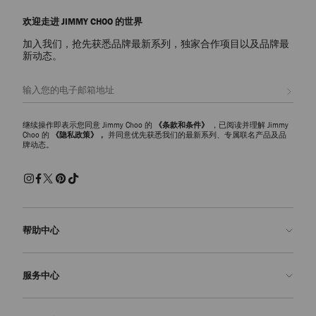
欢迎走进 JIMMY CHOO 的世界
加入我们，抢先获悉品牌最新系列，独家合作项目以及品牌最
新动态。
注册会员
继续操作即表示您同意 Jimmy Choo 的
《条款和条件》
，已阅读并理解 Jimmy
Choo 的
《隐私政策》，
并同意优先获悉我们的最新系列、专属联名产品及品
牌动态。
帮助中心
联系我们
服务中心
常见问题解答
查看订单状态">查看订单状态
预约服务