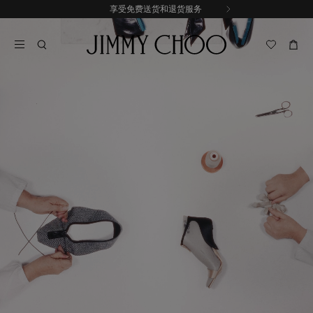
跳
享受免费送货和退货服务
至
停
内
止
容
自
动
轮
换
播
放