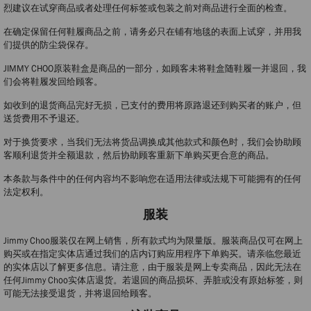
烈建议在试穿商品或者处理任何标签或包装之前对商品进行全面的检查。
在确定保留任何鞋履商品之前，请务必只在铺有地毯的表面上试穿，并用我
们提供的防尘袋保存。
JIMMY CHOO原装鞋盒是商品的一部分，如顾客未将鞋盒随鞋履一并退回，我
们会将鞋履发回给顾客。
如收到的退货商品完好无损，已支付的费用将原路退还到购买者的账户，但
送货费用不予退还。
对于换货要求，当我们无法将货品调换成其他款式和颜色时，我们会协助顾
客顺利退货并全额退款，然后协助顾客重新下单购买更合意的商品。
本条款与条件中的任何内容均不影响您在适用法律或法规下可能拥有的任何
法定权利。
服装
Jimmy Choo服装仅在网上销售，所有款式均为限量版。服装商品仅可在网上
购买或在指定实体店通过我们的店内订购应用程序下单购买。请亲临您最近
的实体店以了解更多信息。请注意，由于服装是网上专卖商品，因此无法在
任何Jimmy Choo实体店退货。若退回的商品损坏、弄脏或没有原始标签，则
可能无法接受退货，并将退回给顾客。