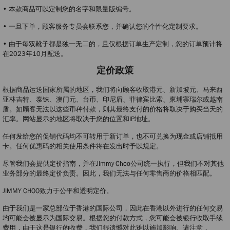
• 本款商品可以定制您的名字和限量版编号。
• 一旦下单，顾客服务专员会联系您，并确认您的个性化定制要求。
• 由于每双靴子都是独一无二的，且仅根据订单生产定制，您的订单预计将
在2023年10月配送。
定价政策
根据商品运送国家所属的地区，我们将向顾客收取港元、新加坡元、马来西
亚林吉特、泰铢、澳门元、台币、印尼盾、菲律宾比索、柬埔寨瑞尔或越南
盾。如顾客无法以这些币种付款，则其最终支付的价格将取决于购买当天的
汇率。网站显示的地区将取决于您的位置和IP地址。
任何发给您的促销代码均不可转用于新订单，也不可兑换为现金或店铺抵用
卡。任何优惠码的相关使用条件将在发出时予以规定。
尽管我们会提供定价指南，并在Jimmy Choo公司统一执行，但我们不对其他
业务部分的最终定价负责。因此，我们无法与任何零售商的价格相匹配。
JIMMY CHOO致力于公平和透明定价。
由于我们是一家总部位于香港的国际公司，因此在香港以外进行的任何交易
均可能会被显示为国际交易。根据您的付款方式，您可能会被银行收取手续
费用，由于这是银行的收费，我们很遗憾对此难以施加影响。请注意，