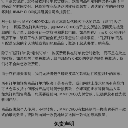
订单被受理后，您将会收到订单发货确认。预售商品和定制商品将根据下单
时确定的时间交付。风险将在商品送达时转移给顾客；送达前产生的任何损
坏则由JIMMY CHOO或其附属公司承担责任。
对于店员于JIMMY CHOO实体店通过本网站代顾客下达的订单 （即“门店订
单”），顾客应在订购时付款。如JIMMY CHOO出于上文所述的原因无法接受
您的门店订单，您会收到一封取消和退款电邮。如果您在Jimmy Choo 特许经
营店下单，该店工作人员可能会直接联系您告知退款事宜。“门店订单”商品
可配送至您的个人地址或我们的精品店，取决于您从哪里订购商品。
除了“门店订单”及“定制订单”，购买费用将在订单发货时收取，而不是在此之
前收取。如果您的订单被取消，您与JIMMY CHOO 的交易也随即被取消，我
们将不会向您收取费用。
由于存在海关限制，我们无法将包含蟒蛇皮革的款式运往欧盟以外的国家。
所有订单和预售商品订单均取决于是否有货。我们网站上显示的所有商品均
可从仓库发货；但部分产品可能属于预售款，亦即我们正在等待商品入库。
如您订购预售商品，您需要提前向JIMMY CHOO支付货款，以确保您有优先权
收到产品。
商品仅供您个人使用，不得转售。JIMMY CHOO有权限制同一顾客购买同一款
式的最高数量，或限制向同一收货地址发送同一款式的最高数量。
免责声明