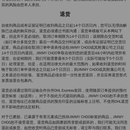
容的风险由您本人承担。
退货
自收到商品或有证据证明已收到商品之日起14个日历日内，您可以无理由解
除已达成的购买协议。退货必须通过书面沟通；退货单模板可从本网站下
载，但这并不是必须的。取消订单期限为14个日历日；该期限自交货时或
（如订单分多批交货）最后一件商品交付时起算，或自有证据证明已交货日
起算。商品必须在取消订单申请表传达给JIMMY CHOO或其附属公司之日起
14个日历日内退回。JIMMY CHOO争取在收到您的退货后48小时内处理所有
退货。在促销期间，我们可能需要最长5个日历日（实际可能短于5个日历
日）处理退货。但是，在适用法律允许的最大范围内，如果收到退货的时间
晚于取消订单申请传达之日起14个日历日，则JIMMY CHOO或其附属公司无
义务退还任何款项。 退货商品必须全部一次性发货退回，并且应将退货形式
发票放置在包裹内。
退货必须通过我司运输合作伙伴DHL Express发回，使用随原订单提供的预付
退货标签（如适用）。对于不按此方式退回的商品，JIMMY CHOO恕不承担责
任。退货地址已在随商品提供的预先印妥的运输标签上注明。不使用DHL退货
并不影响您的法定权利。
对于已磨损、已暴露于有害元素或已拆掉JIMMY CHOO标签的商品，JIMMY
CHOO恕不接受退货。退货商品如因磨损而变脏或损坏的，我们可能无法同意
退款或换货。如您收货时商品已受损或无标签，请立即与我们联系。我们强