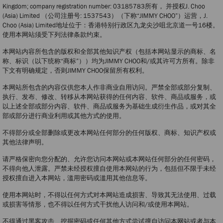
Kingdom; company registration number: 03185783所有， 并授权J. Choo
(Asia) Limited （公司注册号: 1537543）（下称“JIMMY CHOO”）运营，J.
Choo (Asia) Limited地址位于：香港特别行政区九龙尖沙咀北京道一号16楼。
使用本网站须受下列法律条款约束。
本网站内容所包含的版权和全部其他知识产权（包括本网站显示的商标、名
称、标识（以下统称“商标”））均为JIMMY CHOO和/或其许可方所有。除非
下文有明确规定，否则JIMMY CHOO保留所有权利。
本网站所包含的内容仅供您本人作非商业自用访问。严禁全部或部分复制、
执行、发布、修改、转移从本网站获得的任何内容、软件、商品或服务，或
以上述全部或部分内容、软件、商品或服务为基础生成衍生作品，或对其全
部或部分进行商业利用或其他方式的使用。
不得部分或全部删除或更改本网站任何部分的任何版权、商标、知识产权或
其他法律声明。
请严格保密向您分配的、允许您访问本网站或本网站任何部分的任何密码，
不得向他人泄露。严禁未经授权擅自使用本网站的行为，包括但不限于未经
授权擅自进入本网站，滥用密码或滥用其他信息等。
使用本网站时，不得以任何方式对本网站造成损害、导致其无法使用、过载
或损害等情形，也不得以任何方式干扰他人访问和/或使用本网站。
不得通过黑客攻击、挖掘密码或任何其他方式尝试擅自访问本网站或者与本