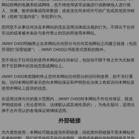
网站联网的电脑系统或网络，也不得使用该等设施进行或教唆他人进行插
入、传播、散布病毒或毁坏数据，或发送任何未经许可的广告或其他宣传材
料（统称“垃圾内容”）等犯罪行为。
您同意不从事任何涉及本网站的违反适用法律或法规的行为。不得出于任何
非法的或者被本条款与条件禁止的目的而使用本网站。
JIMMY CHOO明确禁止在本网站任何部分与任何其他网站之间建立链接（包括
所谓的“深度链接”），JIMMY CHOO以书面形式授权的除外。
您不得出于任何目的使用本网站的任何标记，包括但不限于将之作为元标签
用于互联网中的其他页面或网站上。
JIMMY CHOO有权随时终止您对本网站任何部分的访问和使用，恕不另行通
知。访问本网站即表示您向本网站保证和声明您在法律上有权访问本网站及
使用本网站上提供的信息。
在适用法律允许的最大范围内，JIMMY CHOO对本网站不作任何保证、陈述、
声明或担保（无论是明示、法律默认或其他性质的）。为免生疑问，适用法
律不允许否认的各项保证将继续适用。
外部链接
为方便您使用，本网站可能会提供外部链接，但此类外部链接不受本网站所
有者的控制，我们对其内容不作任何声明。使用或依赖任何外部链接及其内