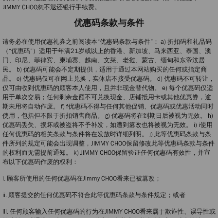
JIMMY CHOO恕不退还银行手续费。
优惠码条款与条件
请务必在使用优惠礼券之前阅读本“优惠码条款与条件”： a) 折扣码和礼品码
（“优惠码”）适用于年满21岁或以上的香港、新加坡、马来西亚、泰国、澳
门、印尼、菲律宾、柬埔寨、越南、文莱、老挝、蒙古、缅甸和东帝汶居
民。 b) 优惠码可能会不定期提供，适用于通过本网站购买的任何或指定商
品。 c) 优惠码仅可在网上兑换，实体店不接受优惠码。 d) 优惠码不可转让，
仅可由收到优惠码的顾客本人使用，且并非现金替代物。 e) 每个优惠码仅适
用于单次交易；任何剩余金额不可兑换现金、店铺抵用卡或其他优惠券，逾
期未用将自动作废。 f) f优惠码不得与任何其他促销、优惠码或优惠活动同时
使用，包括但不限于折扣销售商品。 g) 优惠码将在到期日后被视为无效。 h)
优惠码丢失、损坏或被盗将不予补发，如遭到篡改也将被视为无效。 i) i使用
任何优惠码的相关条款与条件将在发放时详细列明。 j) 此等优惠码条款与条
件所列的规定可能会出现调整，JIMMY CHOO保留修改此等优惠码条款与条件
的权利而无需提前通知。 k) JIMMY CHOO保留验证任何优惠码有效性，并宣
布以下优惠码作废的权利：
i. 顾客所使用的任何优惠码在Jimmy CHOO看来已被篡改；
ii. 顾客提交的任何优惠码不符合此等优惠码条款与条件规定；或者
iii. 任何顾客输入任何优惠码的行为在JIMMY CHOO看来属于欺诈性、误导性或