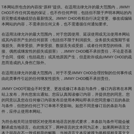
T本网站所包含的内容按“原样”提供。在适用法律允许的最大范围内，JIMMY
CHOO不作任何其他的保证，也不作任何声明，包括但不限于声明本网站的内
容完整或准确或切合最新情况。JIMMY CHOO有权自行决定变更、修改或编辑
本网站的内容，不需承担任何义务，也不需遵循任何通知要求。
在适用法律允许的最大范围内，对于您因使用、延误使用或无法使用本网站
或其内容所产生的任何损害（包括但不限于利润损失、业务损失或预期节省
项损失、商誉受损、声誉受损、数据丢失或受损，或者任何类型的特殊、间
接、偶然或继发性的损失或损害），JIMMY CHOO概不承担责任，不论是否基
于合同、侵权（包括疏忽）或其他原因产生，但是欺诈或由JIMMY CHOO的疏
忽而造成的人身伤亡除外。
在适用法律允许的最大范围内，对于不受JIMMY CHOO合理控制的任何事件或
由此类事件引起的任何继发性损失，JIMMY CHOO概不承担责任。
JIMMY CHOO可能会不时变更、更改或修订本条款与条件，修订内容将在本网
站上发布，并向您发出通知。您应认真阅读修订内容，并提供您的同意。您
的同意以及您在任何修订内容发布后使用本网站即表示您同意修订后的条款
与条件，但您的任何已下订单将不受影响。如您不同意修订后的条款与条
件，应停止使用本网站。
为符合相关司法管辖区对使用本地语言的形式要求，本条款与条件可能会被
翻译成当地语言。在此情况下，两种语言的文本同为正本，如果两种语言文
本之间存在不一致或相异的解释，当地语言文本应被视为将根据相关英文文