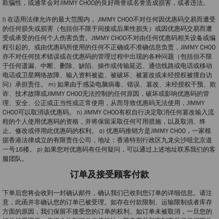
欺骗性，或通常会对JIMMY CHOO的良好商誉或名誉造成损害，或者违法。
l) 在适用法律允许的最大范围内， JIMMY CHOO不对任何因优惠码交易而遭受
的任何损失或损害（包括但不限于间接或后果性损失）或因优惠码交易而遭
受或承受的任何个人伤害负责。JIMMY CHOO不对由任何优惠码相关设备或编
程引起的、或由优惠码所使用的任何不正确或不准确信息负责，JIMMY CHOO
亦不对任何技术错误或在优惠码的管理过程中出现的各种问题（包括但不限
于任何遗漏、中断、删除、缺陷、操作或传输延迟、通信线路或电话或移动
电话或卫星网络故障、输入资料被盗、被破坏、被篡改或未经授权被擅自访
问）承担责任。 m) 如果由于感染电脑病毒、错误、篡改、未经授权干预、欺
诈、技术故障或JIMMY CHOO无法控制的任何原因，破坏或影响优惠码的管
理、安全、公正或正当性或正常使用，从而导致优惠码无法使用，JIMMY
CHOO可以取消该优惠码。 n) JIMMY CHOO有权自行决定取消任何篡改输入流
程的个人使用优惠码的资格，并将保留采取任何可用措施，以及取消、终
止、修改或停用此优惠码的权利。 o) 优惠码推销方是JIMMY CHOO，一家根
据香港法律成立的有限责任公司，地址：香港特别行政区九龙尖沙咀北京道
一号16楼。 p) 如果您对优惠码有任何疑问，可以通过上述地址联系我们的客
服团队。
订单及接受顾客付款
下单后您将会收到一封确认邮件，确认我们已收到您订单的详细信息。请注
意，此函并非确认您的订单已被受理。如存在付款限制、运输限制或者库存
方面的原因，我们保留不接受您的订单的权利。如订单未被取消，一旦您的