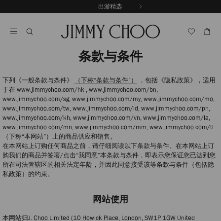
跳
出游精选
至
停
内
止
容
自
动
轮
条款与条件
换
播
放
下列《一般条款与条件》
（下称“条款与条件”）
，包括《隐私政策》，适用
于在 www.jimmychoo.com/hk , www.jimmychoo.com/bn,
www.jimmychoo.com/sg, www.jimmychoo.com/my, www.jimmychoo.com/mo,
www.jimmychoo.com/tw, www.jimmychoo.com/id, www.jimmychoo.com/ph,
www.jimmychoo.com/kh, www.jimmychoo.com/vn, www.jimmychoo.com/la,
www.jimmychoo.com/mn, www.jimmychoo.com/mm, www.jimmychoo.com/tl
（下称“本网站”）上的商品供应和销售。
在本网站上订购任何商品之前，请仔细阅读以下条款与条件。在本网站上订
购我们的商品并签署/点击“我同意”本条款与条件，即表示您保证您已达到您
所在司法管辖区的相关法定年龄，并因此同意接受该等条款与条件（包括隐
私政策）的约束。
网站使用
本网站归J. Choo Limited (10 Howick Place, London, SW1P 1GW United