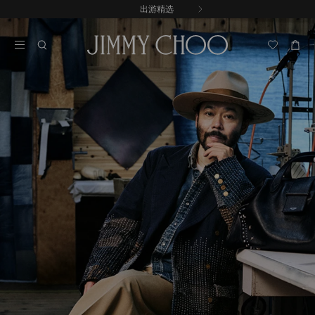
跳
出游精选
至
停
内
止
容
自
动
轮
换
播
放