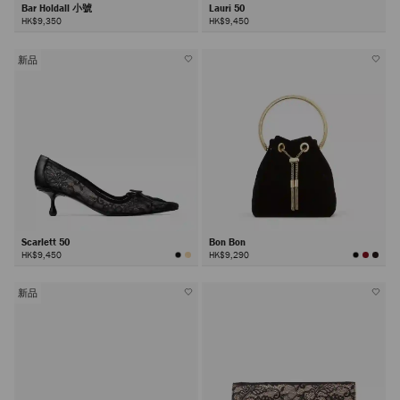
Bar Holdall 小號
Lauri 50
HK$9,350
HK$9,450
新品
Scarlett 50
Bon Bon
HK$9,450
HK$9,290
新品