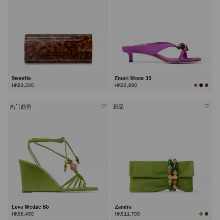
Sweetie
Emeri Stone 35
HK$9,290
HK$9,890
热门趋势
新品
Lova Wedge 85
Zandra
HK$8,490
HK$11,700