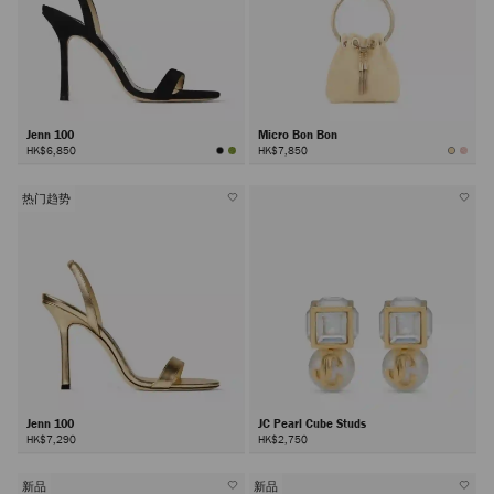
Jenn 100
Micro Bon Bon
HK$6,850
HK$7,850
热门趋势
Jenn 100
JC Pearl Cube Studs
HK$7,290
HK$2,750
新品
新品