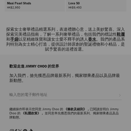
Maxi Pearl Studs
Lova 50
HK$2,950
HK$9,450
下
一
頁
探索女士奢華禮品精選系列，表達禮贈心意，送上美妙驚喜。深入
探索完美禮品指南，了解一系列奢華禮品，包括我們的標誌性
鞋履
和
手袋
以至精緻珠寶和讓女士愛不釋手的誘人
香水
。我們的產品系
列特別為女士精心打造，提供設計師原創的聖誕禮物和小精品，是
賦予驚喜的送禮首選。
歡迎走進 JIMMY CHOO 的世界
加入我們，搶先獲悉品牌最新系列，獨家聯乘產品以及品牌最
新動態。
註册會員
繼續操作即表示您同意 Jimmy Choo 的
《條款及細則》，
已閱讀並明白 Jimmy
Choo 的
《私隱政策》，
並同意率先獲悉我們的最新系列、獨家聯乘產品及品
牌動態。