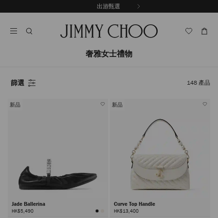
跳
出游甄選
至
停
內
止
容
自
動
輪
奢雅女士禮物
播
篩選
148
產品
新品
新品
Jade Ballerina
Curve Top Handle
HK$5,490
HK$13,400