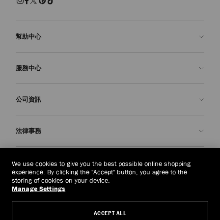
幫助中心
聯絡我們
服務中心
常見問題解答
查看訂單狀態
預約服務
公司資訊
申請退貨
定制服務
精品店
護理與維修
關於我們
法律事務
送貨
保修服務
我們的歷史
退貨或換貨
JC 世界
私隱政策
老撾
(HK$)
We use cookies to give you the best possible online shopping
我們的影響與責任
條款與條件
experience. By clicking the "Accept" button, you agree to the
storing of cookies on your device.
我們的影響
被遺忘權
Manage Settings
© 2026 Jimmy Choo
匠心工藝
主體存取請求表
ACCEPT ALL
職業生涯
公司政策