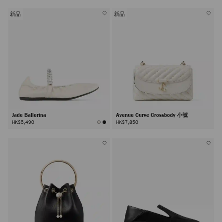
新品
新品
Jade Ballerina
Avenue Curve Crossbody 小號
HK$5,490
HK$7,850