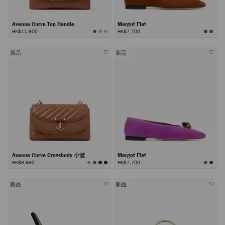
Avenue Curve Top Handle
Margot Flat
HK$11,900
HK$7,700
新品
新品
Avenue Curve Crossbody 小號
Margot Flat
查
HK$6,990
HK$7,700
看
所
有
顏
色
新品
新品