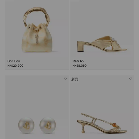
Bon Bon
Rafi 45
HK$20,700
HK$8,090
新品