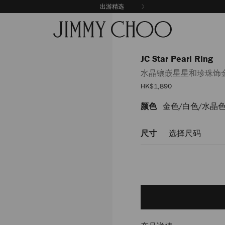
出游精选
JC Star Pearl Ring
水晶镶嵌星星和珍珠饰
销
HK$1,890
售
价
颜色
金色/白色/水晶
https://www.jimmychoo.
格
star-
pearl-
尺寸
选择尺码
ring/%E6%B0%B4%E6%99%
JCSTARPEARLRINGJIQ0C9457.
Delivery es
Add
to
cart
options