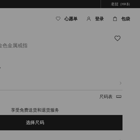
老挝
(HK$)
心愿单
登录
包袋
金色金属戒指
色
com/la/zh_LA/%E5%A5%B3%E5%A3%AB/%E9%85%8D%E9%A5%B0/%E9%A6%96%
B6%E9%95%B6%E5%B5%8C%E6%98%9F%E6%98%9F%E5%92%8C%E7%8F%8
html
尺码表
timated in 2-4 working days based on your location
选择尺码