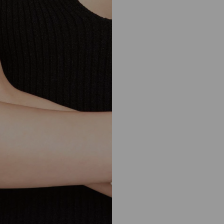
JC Star Pearl Ring
正
HK$1,890
常
价
格