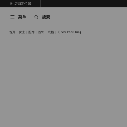
跳
店铺定位器
至
停
内
止
菜单
搜索
容
自
动
轮
首页
女士
配饰
首饰
戒指
JC Star Pearl Ring
换
播
放