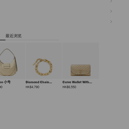
最近浏览
obo 小号
Diamond Chain
Curve Wallet With
Bracelet
Chain
正
正
正
90
HK$4,790
HK$6,550
常
常
常
价
价
价
格
格
格