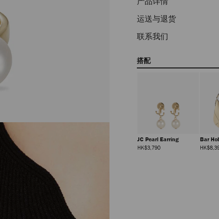
产品详情
运送与退货
联系我们
搭配
JC Pearl Earring
Bar H
正
HK$3,790
HK$8,3
常
价
格