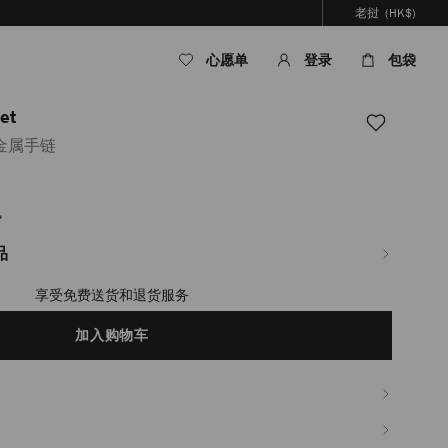
老挝
(HK$)
心愿单
登录
包袋
et
金属手链
色
com/la/zh_LA/%E5%A5%B3%E5%A3%AB/%E9%85%8D%E9%A5%B0/%E9%A6%96%
品
%8F%A0%E5%92%8C%E6%B0%B4%E6%99%B6%E6%96%B9%E5%9D%97%E9%A
享受免费送货和退货服务
加入购物车