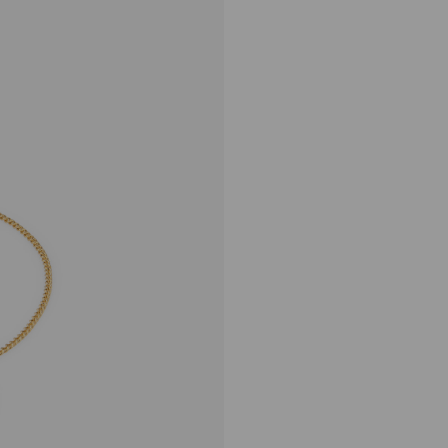
正
HK$2,950
常
价
格