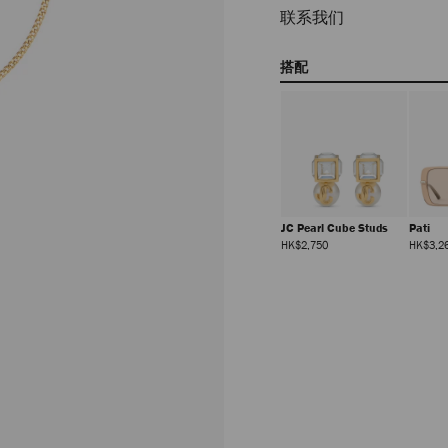
联系我们
搭配
g
Claw Hair Clip
JC Pearl Cube Pendant
JC Pearl Cube Studs
Pati
正
正
正
HK$2,950
HK$3,990
HK$2,750
HK$3,2
常
常
常
价
价
价
格
格
格
JC Pearl Cube Bracelet