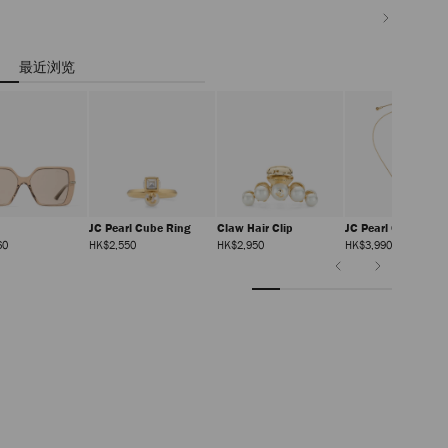
最近浏览
JC Pearl Cube Ring
Claw Hair Clip
JC Pearl Cube Pen
正
正
正
正
60
HK$2,550
HK$2,950
HK$3,990
常
常
常
常
价
价
价
前
下
价
格
格
格
格
一
一
张
张
幻
幻
灯
灯
片
片