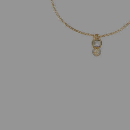
Pati
JC Pearl Cube Rin
正
正
HK$3,260
HK$2,550
常
常
价
价
格
格