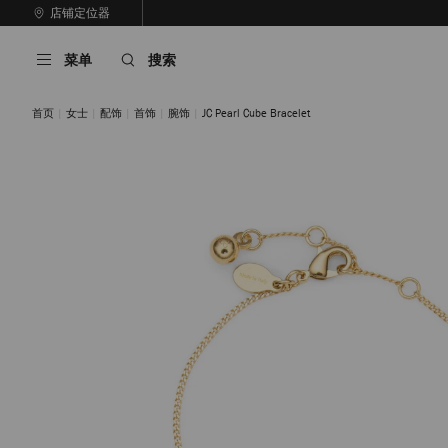
跳
店铺定位器
至
停
内
止
菜单
搜索
容
自
动
轮
首页
女士
配饰
首饰
腕饰
JC Pearl Cube Bracelet
换
播
放