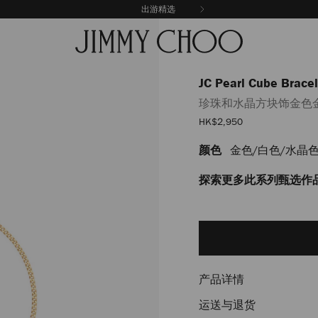
出游精选
JC Pearl Cube Bracel
珍珠和水晶方块饰金色
销
HK$2,950
售
价
颜色
金色/白色/水晶
https://www.jimmychoo.
格
pearl-
cube-
探索更多此系列甄选作
bracelet/%E7%8F%8D%E7
J000181660001.html
Add
to
cart
options
产品详情
运送与退货