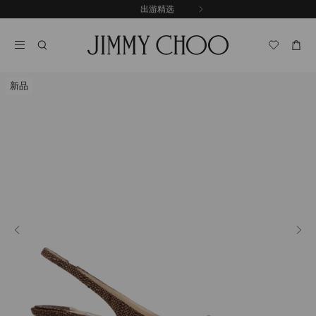
跳
探索新品
出游精选
至
停
内
止
容
自
动
轮
新品
换
播
放