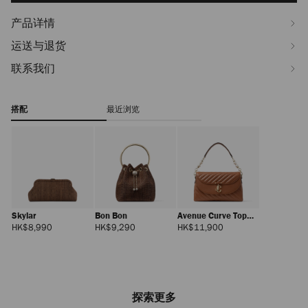
产品详情
运送与退货
联系我们
搭配
最近浏览
Skylar
Bon Bon
Avenue Curve Top
Handle
正
正
正
HK$8,990
HK$9,290
HK$11,900
常
常
常
价
价
价
格
格
格
探索更多