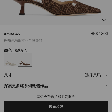
销
HK$7,800
Amita 45
售
棕褐色精细拉菲草露跟鞋
价
格
颜色
棕褐色
https://www.jimmychoo.com/la/zh_LA/%E5%A5%B3%E5%A3%AB/%E9%9E%
45/%E6%A3%95%E8%A4%90%E8%89%B2%E7%B2%BE%E7%BB%86%E6%8
AMITA45FNR025603.html
尺寸
选择尺码
探索更多此系列甄选作品
享受免费送货和退货服务
Add
to
cart
选择尺码
options