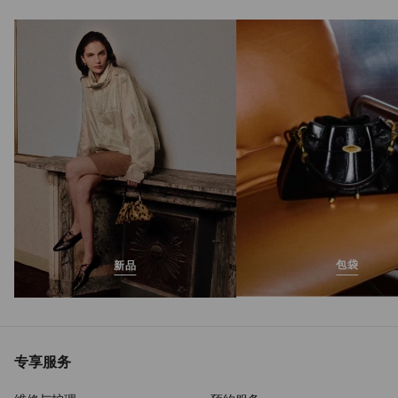
Amita 45
正
HK$7,800
常
价
格
包袋
新品
专享服务