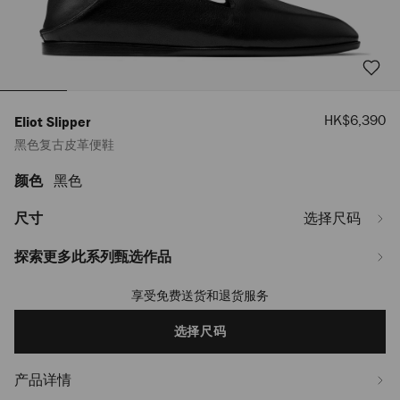
销
HK$6,390
Eliot Slipper
售
黑色复古皮革便鞋
价
格
颜色
黑色
https://www.jimmychoo.com/la/zh_LA/%E5%A5%B3%E5%A3%AB/%E9%9E%8
slipper/%E9%BB%91%E8%89%B2%E5%A4%8D%E5%8F%A4%E7%9A%AE%E
ELIOTSLIPPERFVIL010003.html
尺寸
选择尺码
探索更多此系列甄选作品
享受免费送货和退货服务
Add
to
cart
选择尺码
options
产品详情