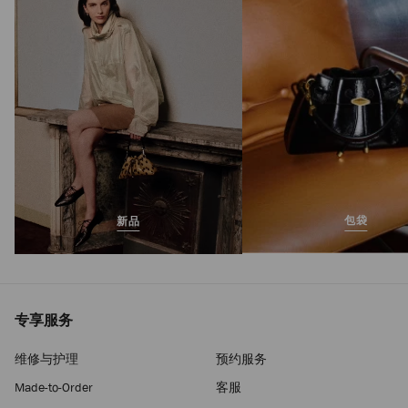
正
HK$6,390
常
价
格
包袋
新品
专享服务
维修与护理
预约服务
Made-to-Order
客服