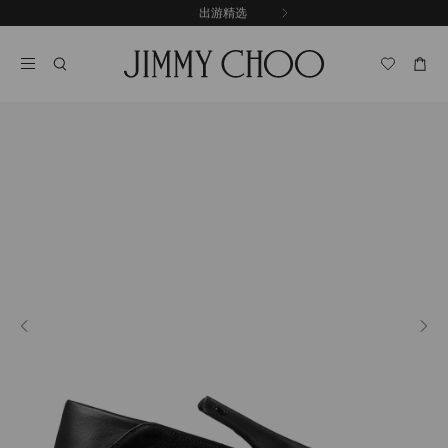
跳
探索新品
出游精选
至
停
内
止
容
自
动
轮
换
播
放