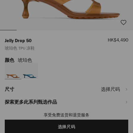
销
HK$4,490
Jelly Drop 50
售
琥珀色 TPU 凉鞋
价
格
颜色
琥珀色
https://www.jimmychoo.com/la/zh_LA/%E5%A5%B3%E5%A3%AB/%E9%9E%8
drop-
50/%E7%90%A5%E7%8F%80%E8%89%B2-
tpu-
%E5%87%89%E9%9E%8B-
JELLYDROP50TPZ070004.html
尺寸
选择尺码
探索更多此系列甄选作品
享受免费送货和退货服务
Add
to
cart
选择尺码
options