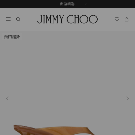
跳
探索新品
出游精选
至
停
内
止
容
自
动
轮
熱門趨勢
换
播
放