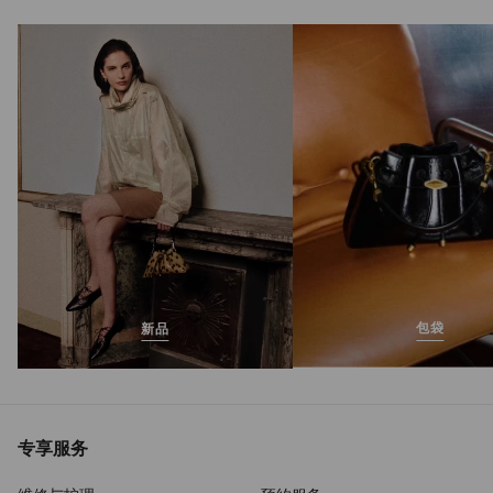
Jelly Drop 50
正
HK$4,490
常
价
格
包袋
新品
专享服务