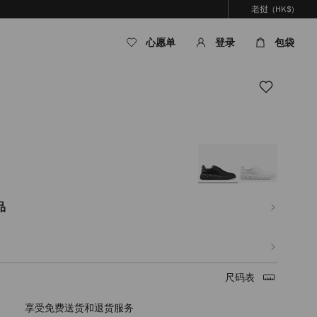
老挝
(HK$)
心愿单
登录
包袋
om/la/zh_LA/%E7%94%B7%E5%A3%AB/%E9%9E%8B%E5%B1%A5/diamond-
%E7%9A%AE%E9%9D%A9%E5%8E%9A%E5%BA%95%E8%BF%90%E5%8A%A8%E9
.html
品
尺码表
享受免费送货和退货服务