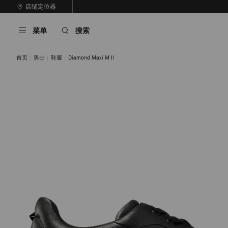
跳
店铺定位器
至
停
内
止
菜单
搜索
容
自
动
轮
首页
男士
鞋履
Diamond Maxi M II
换
播
放
黑色
白色