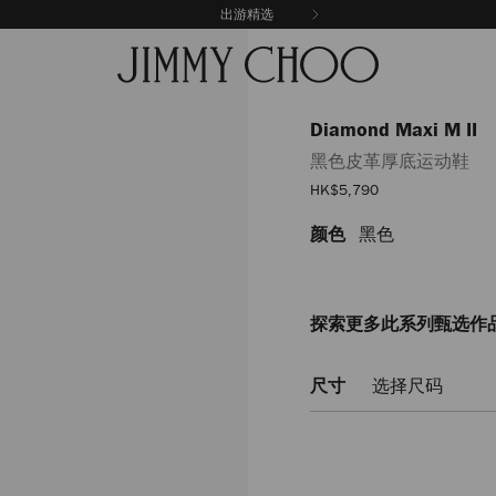
出游精选
Diamond Maxi M II
黑色皮革厚底运动鞋
销
HK$5,790
售
价
颜色
黑色
https://www.jimmychoo.c
格
maxi-
m-
ii/%E9%BB%91%E8%89%B2
DIAMONDMAXIMIIRXN013728
探索更多此系列甄选作
尺寸
选择尺码
Add