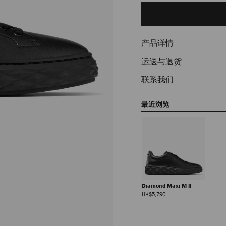
to
cart
options
产品详情
运送与退货
联系我们
最近浏览
Diamond Maxi M II
正
HK$5,790
常
价
格