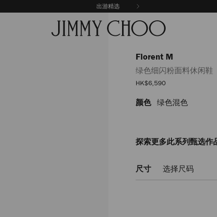
出游精选
Florent M
绿色细闪粉面料休闲鞋
销
HK$6,590
售
价
颜色
绿色混色
https://www.jimmychoo.co
格
m/%E7%BB%BF%E8%89%B2
FLORENTMDJF035784.html
探索更多此系列甄选作
尺寸
选择尺码
Add