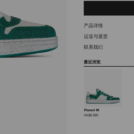
to
cart
options
产品详情
运送与退货
联系我们
最近浏览
Florent M
正
HK$6,590
常
价
格