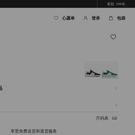
老挝
(HK$)
心愿单
登录
包袋
m/la/zh_LA/%E7%94%B7%E5%A3%AB/%E9%9E%8B%E5%B1%A5/florent-
%E7%BB%86%E9%97%AA%E7%B2%89%E9%9D%A2%E6%96%99%E4%BC%91%E
品
尺码表
享受免费送货和退货服务