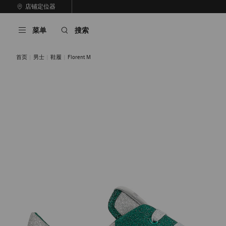
跳
店铺定位器
至
停
内
止
菜单
搜索
容
自
动
轮
首页
男士
鞋履
Florent M
换
播
放
黑色
绿色混色