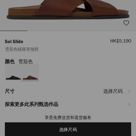
销
HK$5,190
Sol Slide
售
雪茄色植鞣革拖鞋
价
格
颜色
雪茄色
https://www.jimmychoo.com/la/zh_LA/%E7%94%B7%E5%A3%AB/%E9%9E%
slide/%E9%9B%AA%E8%8C%84%E8%89%B2%E6%A4%8D%E9%9E%A3%E9%
SOLSLIDEVAC020024.html
尺寸
选择尺码
探索更多此系列甄选作品
享受免费送货和退货服务
Add
to
cart
选择尺码
options