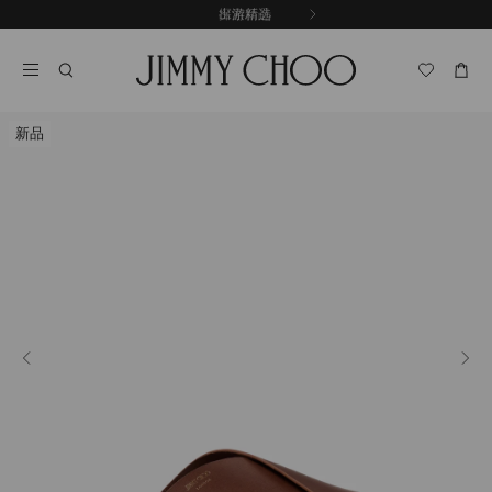
跳
探索新品
出游精选
至
停
内
止
容
自
动
轮
新品
换
播
放