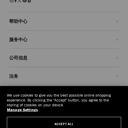
帮助中心
联系我们
服务中心
常见问题解答
查看订单状态">查看订单状态
预约服务
公司信息
提交退货
定制服务
查找精品店
护理与维修
关于我们
法务
送货
保修服务
我们的历史
退换货
JC 世界
隐私政策
缅甸
(HK$)
We use cookies to give you the best possible online shopping
我们的影响与责任
条款与条件
experience. By clicking the "Accept" button, you agree to the
storing of cookies on your device.
我們的影響與責任
被遗忘权
Manage Settings
© 2026 Jimmy Choo
匠心工艺
主体访问请求表
ACCEPT ALL
职业生涯
公司政策