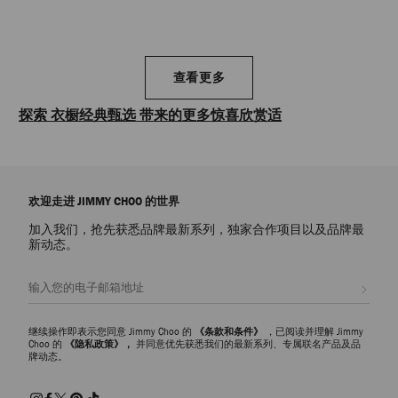
查看更多
探索 衣橱经典甄选 带来的更多惊喜欣赏适
合各种穿搭的精选代表作和 Jimmy Choo Icons 经典单品。 探索衣橱
经典，包括理想的尖头高跟鞋、个性凉鞋、雕塑般的运动鞋和随性
别致的包袋款式——我们每季都会以奢华饰面和多姿多彩的设计，令
欢迎走进 JIMMY CHOO 的世界
作品焕然一新。 这些单品散发永恒魅力，已成为 Jimmy Choo 的经
典杰作。
加入我们，抢先获悉品牌最新系列，独家合作项目以及品牌最
新动态。
注册会员
继续操作即表示您同意 Jimmy Choo 的
《条款和条件》
，已阅读并理解 Jimmy
Choo 的
《隐私政策》，
并同意优先获悉我们的最新系列、专属联名产品及品
牌动态。