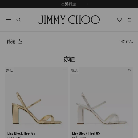
跳
出游精选
至
停
内
止
容
自
动
轮
换
筛选
147
产品
播
放
凉鞋
新品
新品
Elsy Block Heel 85
Elsy Block Heel 85
HK$6,850
HK$6,850