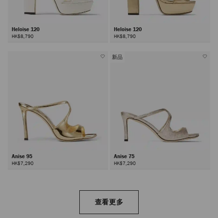
Heloise 120
Heloise 120
HK$8,790
HK$8,790
新品
Anise 95
Anise 75
HK$7,290
HK$7,290
查看更多