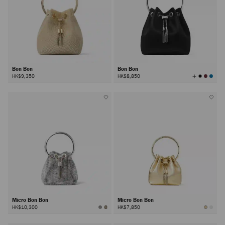
Bon Bon
Bon Bon
查
HK$9,350
HK$8,850
看
所
有
颜
色
Micro Bon Bon
Micro Bon Bon
HK$10,300
HK$7,850