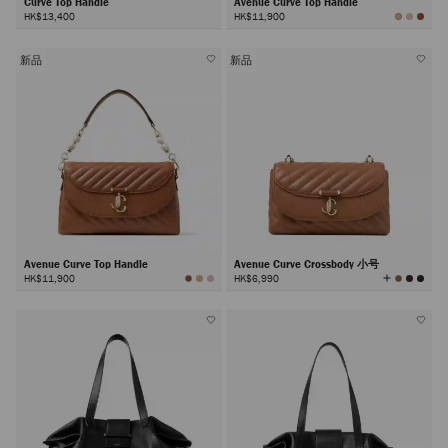
Curve Top Handle
Avenue Curve Top Handle
HK$13,400
HK$11,900
新品
新品
Avenue Curve Top Handle
Avenue Curve Crossbody 小号
查
HK$11,900
HK$6,990
看
所
有
颜
色