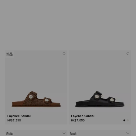
新品
Fayence Sandal
Fayence Sandal
HK$7,290
HK$7,050
新品
新品