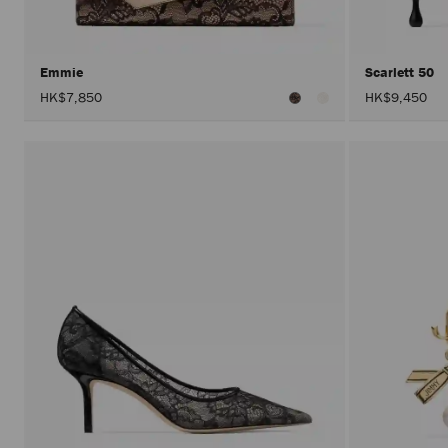
Emmie
Scarlett 50
HK$7,850
HK$9,450