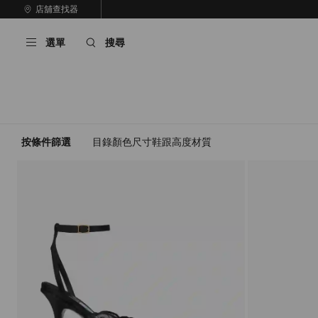
跳
店舖查找器
至
停
內
止
選單
搜尋
容
自
動
輪
播
按條件篩選
目錄
顏色
尺寸
鞋跟高度
材質