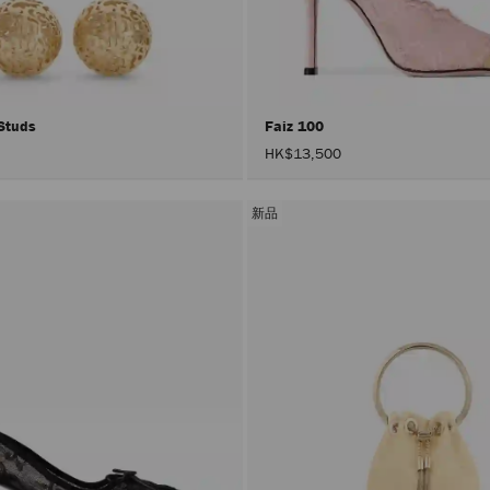
 Studs
Faiz 100
HK$13,500
新品