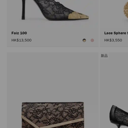
Faiz 100
Lace Sphere
HK$13,500
HK$3,550
新品