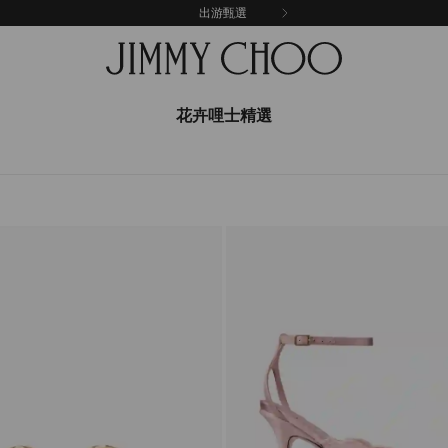
出游甄選
花卉哩士精選