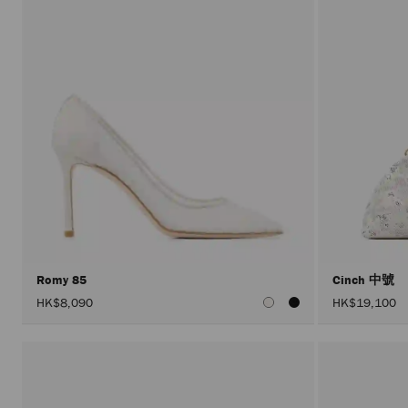
Romy 85
Cinch 中號
HK$8,090
HK$19,100