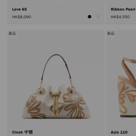
Love 65
Ribbon Pearl
HK$8,090
HK$4,550
新品
新品
Cinch 中號
Ayla 110