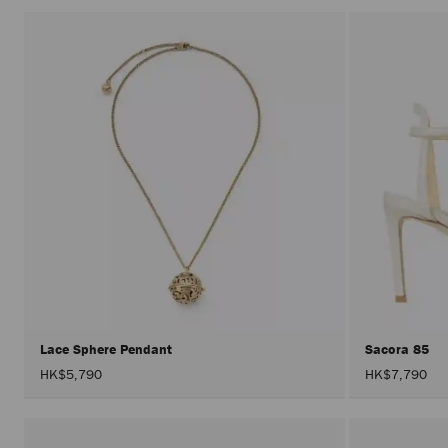
有
顏
色
Lace Sphere Pendant
Sacora 85
HK$5,790
HK$7,790