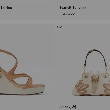
 Earring
Scarlett Ballerina
HK$6,890
新品
Cinch 小號