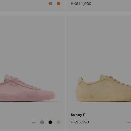
HK$11,900
Sunny F
查
HK$5,290
看
所