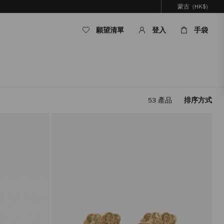
蒙古
(HK$)
願望清單
登入
手袋
53
產品
排序方式
套
用
篩
選
條
件，
內
容
將
被
更
新，
而
無
需
重