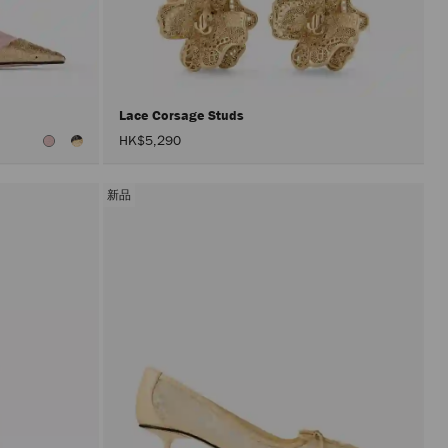
新
載
入
頁
面。
只
有
在
Lace Corsage Studs
啟
HK$5,290
用
「套
用」
按
新品
鈕
後，
才
會
執
行
產
品
更
新。