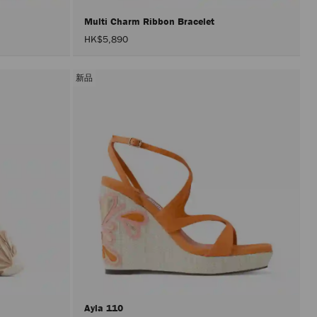
Multi Charm Ribbon Bracelet
HK$5,890
新品
Ayla 110