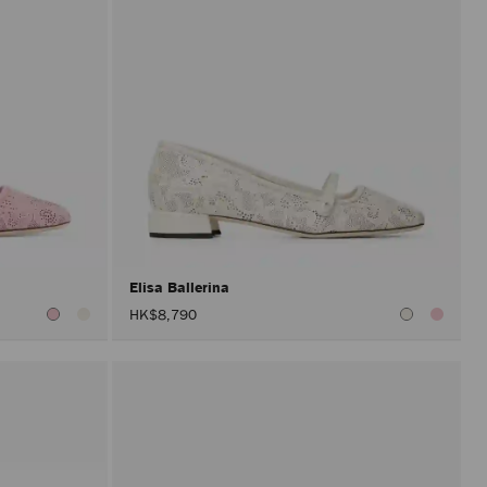
Elisa Ballerina
HK$8,790