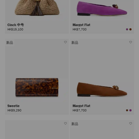
Cinch 中号
Margot Flat
HK$19,100
HK$7,700
新品
新品
Sweetie
Margot Flat
HK$9,290
HK$7,700
新品