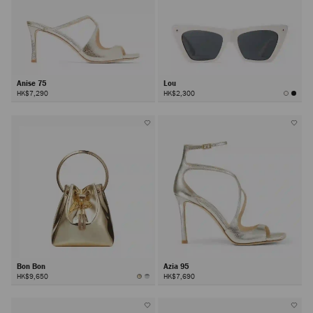
Anise 75
Lou
HK$7,290
HK$2,300
Bon Bon
Azia 95
HK$9,650
HK$7,690