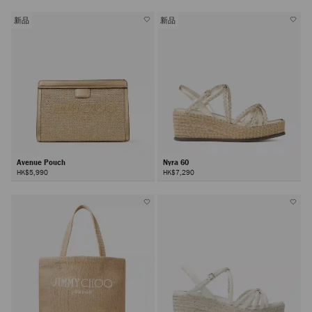
新品
新品
Avenue Pouch
Nyra 60
HK$5,990
HK$7,290