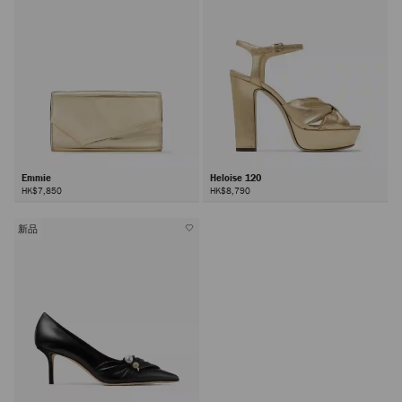
Emmie
Heloise 120
HK$7,850
HK$8,790
新品