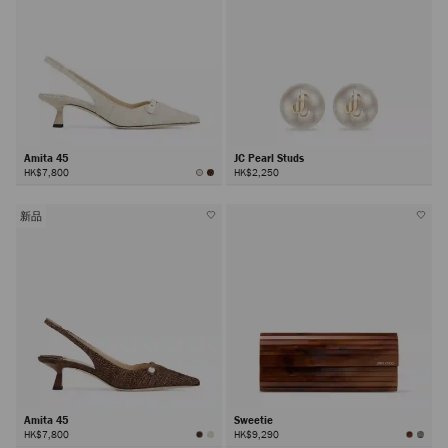
Amita 45
JC Pearl Studs
HK$7,800
HK$2,250
新品
Amita 45
Sweetie
HK$7,800
HK$9,290