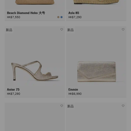
Beach Diamond Hobo 大号
Ayla 85
HK$7,550
HK$7,290
新品
新品
Anise 75
Emmie
HK$7,290
HK$6,990
新品