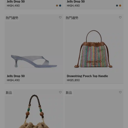
Jelly Drop 50
Jelly Drop 50
HK$4,490
HK$4,490
熱門趨勢
熱門趨勢
Jelly Drop 50
Drawstring Pouch Top Handle
HK$4,490
HK$5,850
新品
新品