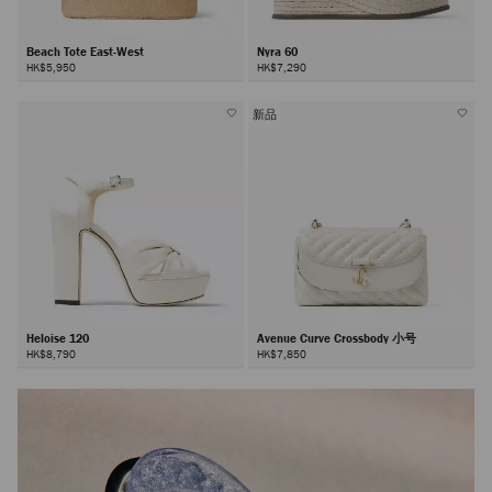
Beach Tote East-West
Nyra 60
HK$5,950
HK$7,290
新品
Heloise 120
Avenue Curve Crossbody 小号
HK$8,790
HK$7,850