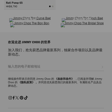
Rafi Pump 65
HK$8,790
选购鞋履
选购衣橱经典
下
选购包袋
选购婚嫁精品
一
步
欢迎走进 JIMMY CHOO 的世界
加入我们，抢先获悉品牌最新系列，独家合作项目以及品牌最
新动态。
注册会员
继续操作即表示您同意 Jimmy Choo 的
《条款和条件》
，已阅读并理解 Jimmy
Choo 的
《隐私政策》，
并同意优先获悉我们的最新系列、专属联名产品及品
牌动态。