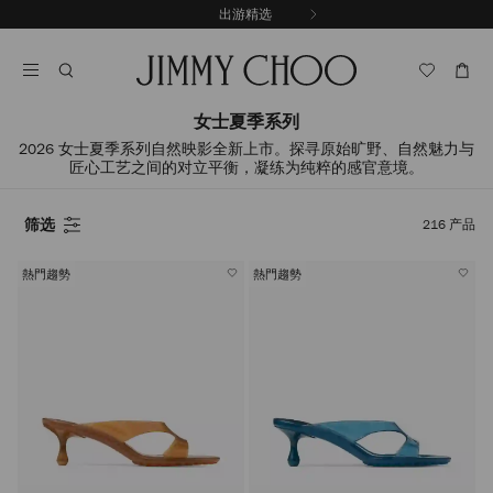
跳
出游精选
至
停
内
止
容
自
动
轮
女士夏季系列
换
2026 女士夏季系列自然映影全新上市。探寻原始旷野、自然魅力与
播
匠心工艺之间的对立平衡，凝练为纯粹的感官意境。
放
筛选
216
产品
熱門趨勢
熱門趨勢