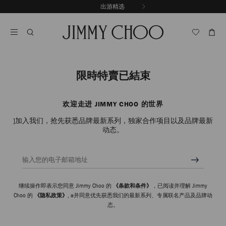
跳
出游精选
至
停
内
止
容
自
动
轮
换
播
限時特賣已結束
放
欢迎走进 JIMMY CHOO 的世界
]加入我们，抢先获悉品牌最新系列，独家合作项目以及品牌最新
动态。
输入您的电子邮箱地址
继续操作即表示您同意 Jimmy Choo 的
《条款和条件》
，已阅读并理解 Jimmy
Choo 的
《隐私政策》
, a并同意优先获悉我们的最新系列、专属联名产品及品牌动
态。