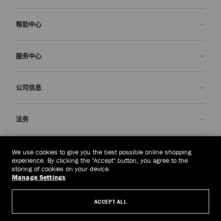
帮助中心
联系我们
服务中心
常见问题解答
查看订单状态">查看订单状态
预约服务
公司信息
提交退货
定制服务
查找精品店
护理与维修
关于我们
法务
送货
保修服务
我们的历史
退换货
JC 世界
隐私政策
中国澳门
(MOP$)
We use cookies to give you the best possible online shopping
我们的影响与责任
条款与条件
experience. By clicking the "Accept" button, you agree to the
storing of cookies on your device.
我們的影響與責任
被遗忘权
Manage Settings
© 2026 Jimmy Choo
匠心工艺
主体访问请求表
ACCEPT ALL
职业生涯
公司政策
管理 Cookies