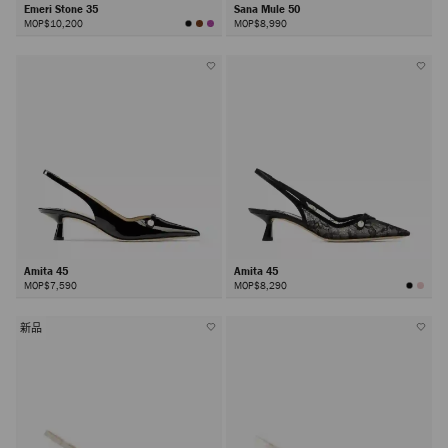
Emeri Stone 35
Sana Mule 50
MOP$10,200
MOP$8,990
Amita 45
Amita 45
MOP$7,590
MOP$8,290
新品