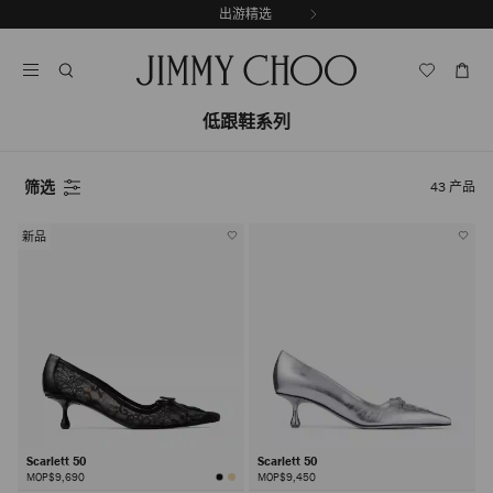
跳
出游精选
至
停
内
止
容
自
动
低跟鞋系列
轮
换
播
放
筛选
43
产品
新品
Scarlett 50
Scarlett 50
MOP$9,690
MOP$9,450