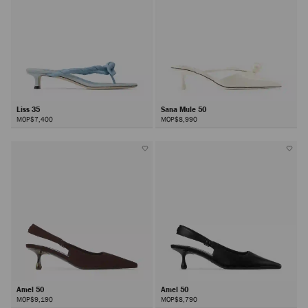
Liss 35
Sana Mule 50
MOP$7,400
MOP$8,990
Amel 50
Amel 50
MOP$9,190
MOP$8,790