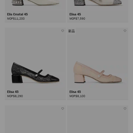
Elis Crystal 45
Elisa 45
MOP$11,200
MOP$7,590
新品
Elisa 45
Elisa 45
MOP$8,290
MOP$8,100