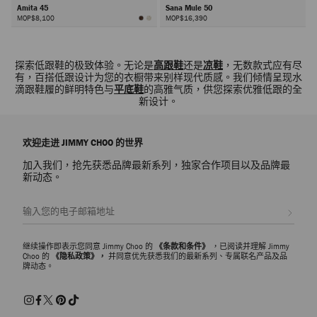
Amita 45
Sana Mule 50
MOP$8,100
MOP$16,390
下
一
探索低跟鞋的极致体验。无论是
高跟鞋
还是
凉鞋
，无数款式应有尽
步
有，百搭低跟设计为您的衣橱带来别样现代质感。我们倾情呈现水
滴跟鞋履的鲜明特色与
平底鞋
的高雅气质，供您探索优雅低跟的全
新设计。
欢迎走进 JIMMY CHOO 的世界
加入我们，抢先获悉品牌最新系列，独家合作项目以及品牌最
新动态。
注册会员
继续操作即表示您同意 Jimmy Choo 的
《条款和条件》
，已阅读并理解 Jimmy
Choo 的
《隐私政策》，
并同意优先获悉我们的最新系列、专属联名产品及品
牌动态。