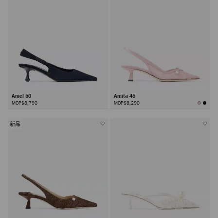
Amel 50
Amita 45
MOP$8,790
MOP$8,290
新品