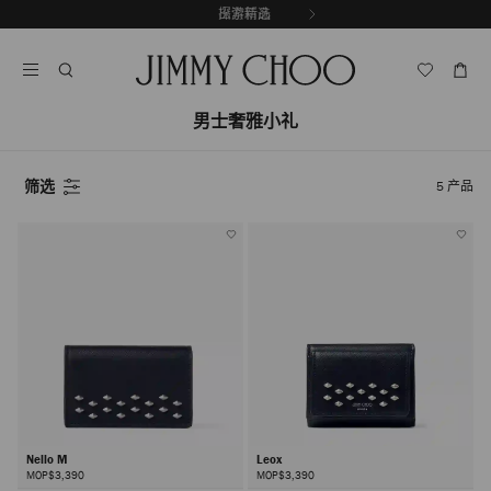
跳
探索新品
出游精选
至
停
内
止
容
自
动
男士奢雅小礼
轮
换
播
放
筛选
5
产品
Nello M
Leox
MOP$3,390
MOP$3,390