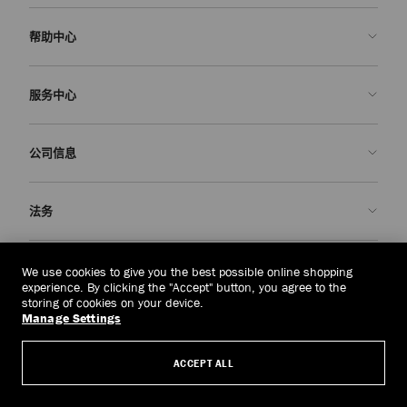
帮助中心
联系我们
服务中心
常见问题解答
查看订单状态">查看订单状态
预约服务
公司信息
提交退货
定制服务
查找精品店
护理与维修
关于我们
法务
送货
保修服务
我们的历史
退换货
JC 世界
隐私政策
中国澳门
(MOP$)
We use cookies to give you the best possible online shopping
我们的影响与责任
条款与条件
experience. By clicking the "Accept" button, you agree to the
storing of cookies on your device.
我們的影響與責任
被遗忘权
Manage Settings
© 2026 Jimmy Choo
匠心工艺
主体访问请求表
ACCEPT ALL
职业生涯
公司政策
管理 Cookies