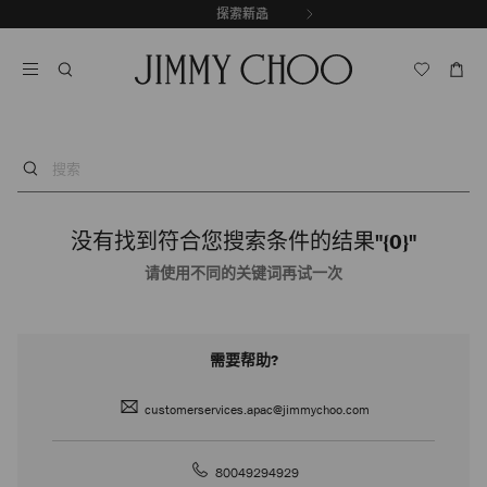
跳
探索新品
出游精选
至
停
内
止
容
自
动
轮
换
播
搜
放
索
没有找到符合您搜索条件的结果
"{0}"
请使用不同的关键词再试一次
需要帮助?
customerservices.apac@jimmychoo.com
80049294929