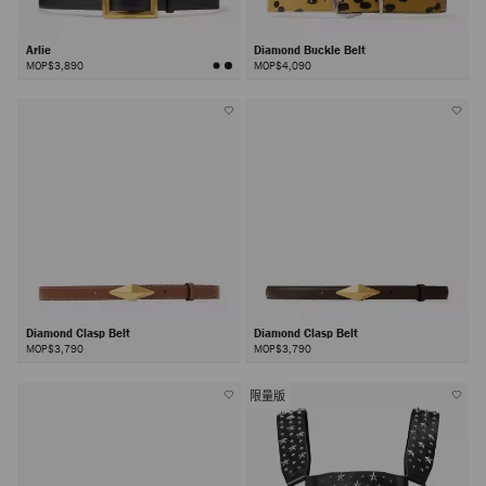
Arlie
Diamond Buckle Belt
MOP$3,890
MOP$4,090
Diamond Clasp Belt
Diamond Clasp Belt
MOP$3,790
MOP$3,790
限量版