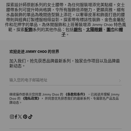
探索設計師原創系列的女士腰帶，為任何服裝增添完美點綴。女士
腰帶系列可提升時尚格調，令所有服飾倍添魅力，更顯高雅。綴有
水晶裝飾的單品為晚間造型錦上添花，以奢華皮革和飾面打造的腰
帶則與經典訂製禮服相得益彰。探索帶有標誌性裝飾、金色金屬配
件和花押字的單品，為休閒服飾和上班著裝增添 Jimmy Choo 特色風
範。探索
配飾
系列的其他作品：包括
銀包
、
太陽眼鏡
、
圍巾
和
帽
子
。
欢迎走进 JIMMY CHOO 的世界
加入我们，抢先获悉品牌最新系列，独家合作项目以及品牌最
新动态。
注册会员
继续操作即表示您同意 Jimmy Choo 的
《条款和条件》
，已阅读并理解 Jimmy
Choo 的
《隐私政策》，
并同意优先获悉我们的最新系列、专属联名产品及品
牌动态。