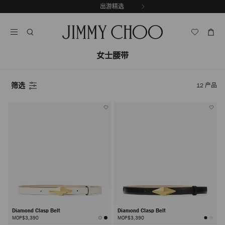
跳
探索新品
出游精选
至
停
内
止
容
自
动
女士腰带
轮
换
播
放
筛选
12
产品
Diamond Clasp Belt
Diamond Clasp Belt
MOP$3,390
MOP$3,390