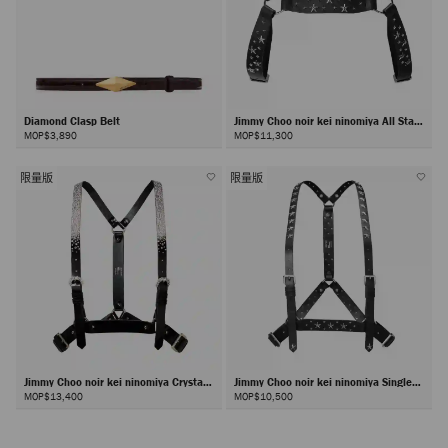
Diamond Clasp Belt
Jimmy Choo noir kei ninomiya All Stars
Harness
MOP$3,890
MOP$11,300
限量版
限量版
Jimmy Choo noir kei ninomiya Crystals
Jimmy Choo noir kei ninomiya Single
Harness
Star Harness
MOP$13,400
MOP$10,500