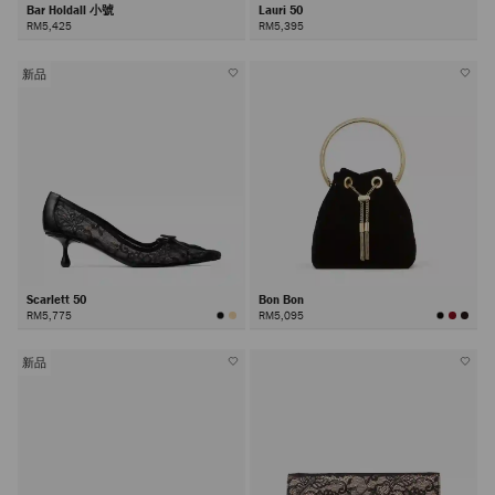
Bar Holdall 小號
Lauri 50
RM5,425
RM5,395
新品
Scarlett 50
Bon Bon
RM5,775
RM5,095
新品