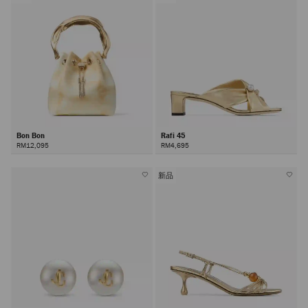
Bon Bon
Rafi 45
RM12,095
RM4,695
新品