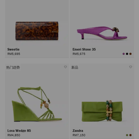
Sweetie
Emeri Stone 35
RM5,695
RM5,675
热门趋势
新品
Lova Wedge 85
Zandra
RM4,850
RM7,150