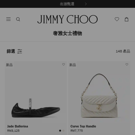
跳
出游甄選
至
停
內
止
容
自
動
輪
奢雅女士禮物
播
篩選
148
產品
新品
新品
Jade Ballerina
Curve Top Handle
RM3,125
RM7,775