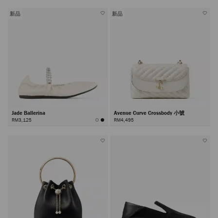
新品
新品
Jade Ballerina
Avenue Curve Crossbody 小號
RM3,125
RM4,495