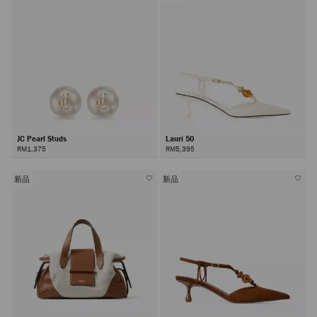
JC Pearl Studs
Lauri 50
RM1,375
RM5,395
新品
新品