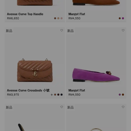
Avenue Curve Top Handle
Margot Flat
RM6,650
RM4,550
新品
新品
Avenue Curve Crossbody 小號
Margot Flat
查
RM3,975
RM4,550
看
所
有
顏
色
新品
新品