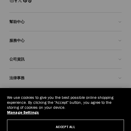
幫助中心
聯絡我們
服務中心
常見問題解答
查看訂單狀態
預約服務
公司資訊
申請退貨
定制服務
精品店
護理與維修
關於我們
法律事務
送貨
保修服務
我們的歷史
退貨或換貨
JC 世界
私隱政策
馬來西亞
(RM)
We use cookies to give you the best possible online shopping
我們的影響與責任
條款與條件
experience. By clicking the "Accept" button, you agree to the
storing of cookies on your device.
我們的影響
被遺忘權
Manage Settings
© 2026 Jimmy Choo
匠心工藝
主體存取請求表
ACCEPT ALL
職業生涯
公司政策