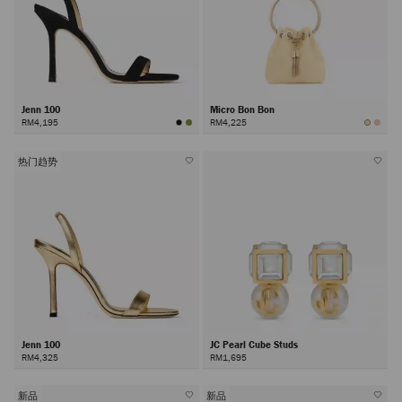
Jenn 100
Micro Bon Bon
RM4,195
RM4,225
热门趋势
Jenn 100
JC Pearl Cube Studs
RM4,325
RM1,695
新品
新品