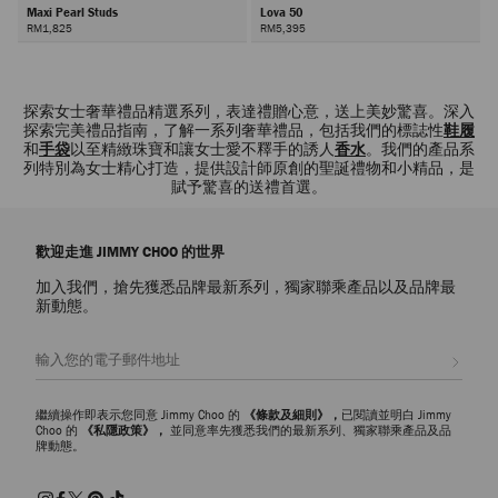
Maxi Pearl Studs
Lova 50
RM1,825
RM5,395
下
一
頁
探索女士奢華禮品精選系列，表達禮贈心意，送上美妙驚喜。深入
探索完美禮品指南，了解一系列奢華禮品，包括我們的標誌性
鞋履
和
手袋
以至精緻珠寶和讓女士愛不釋手的誘人
香水
。我們的產品系
列特別為女士精心打造，提供設計師原創的聖誕禮物和小精品，是
賦予驚喜的送禮首選。
歡迎走進 JIMMY CHOO 的世界
加入我們，搶先獲悉品牌最新系列，獨家聯乘產品以及品牌最
新動態。
註册會員
繼續操作即表示您同意 Jimmy Choo 的
《條款及細則》，
已閱讀並明白 Jimmy
Choo 的
《私隱政策》，
並同意率先獲悉我們的最新系列、獨家聯乘產品及品
牌動態。