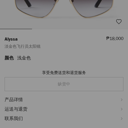
销
₱18,000
Alyssa
售
淡金色飞行员太阳镜
价
格
颜色
浅金色
https://www.jimmychoo.com/ph/zh_PH/%E5%A5%B3%E5%A3%AB/%E
J000174675001.html
享受免费送货和退货服务
Add
to
cart
缺货中
options
产品详情
运送与退货
联系我们