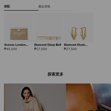
搭配
最近浏览
Avenue London
Diamond Clasp Belt
Diamond Chain
Pouch
Earring
正
正
正
₱45,500
₱27,500
₱27,500
常
常
常
价
价
价
格
格
格
探索更多
Alyssa
正
₱18,000
常
价
格