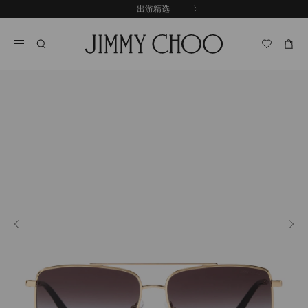
跳
探索新品
出游精选
至
停
内
止
容
自
动
轮
换
播
放