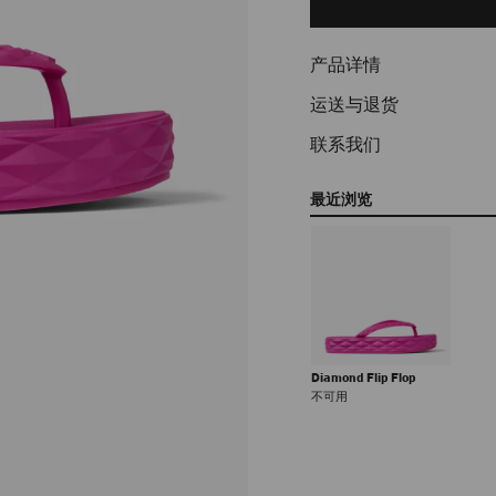
options
产品详情
运送与退货
联系我们
最近浏览
Diamond Flip Flop
正
不可用
常
价
格