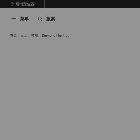
跳
店铺定位器
至
停
内
止
菜单
搜索
容
自
动
轮
首页
女士
鞋履
Diamond Flip Flop
换
播
放