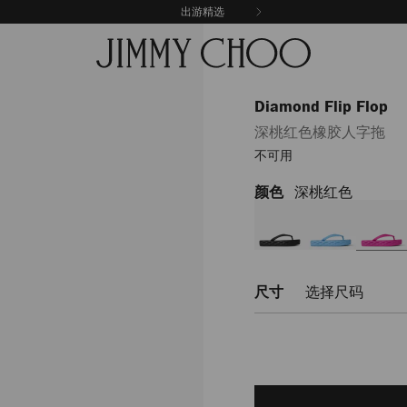
出游精选
Diamond Flip Flop
深桃红色橡胶人字拖
不可用
颜色
深桃红色
https://www.jimmychoo.c
flip-
flop/%E6%B7%B1%E6%A1%
DIAMONDFLIPFLOPORUB1125
尺寸
选择尺码
Delivery es
Add
to
cart