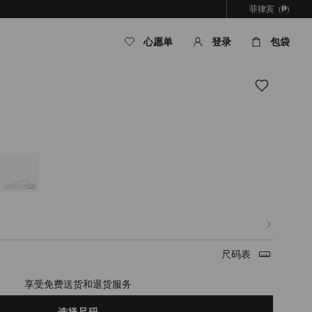
菲律宾
(₱)
心愿单
登录
包袋
om/ph/zh_PH/%E5%A5%B3%E5%A3%AB/%E9%9E%8B%E5%B1%A5/diamond-
83%E7%BA%A2%E8%89%B2%E6%A9%A1%E8%83%B6%E4%BA%BA%E5%AD%97%
82.html
尺码表
timated in 2-4 working days based on your location