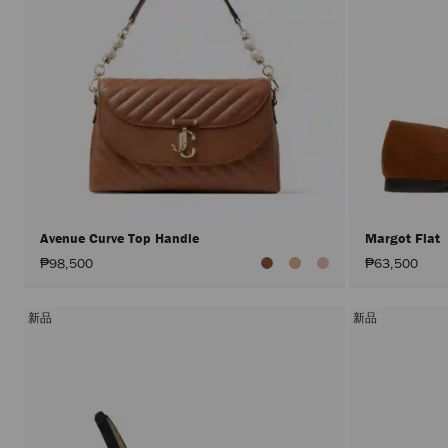
Avenue Curve Top Handle
Margot Flat
₱98,500
₱63,500
新品
新品