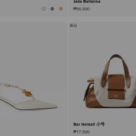
Jade Ballerina
₱56,500
新品
Bar Holdall 小号
₱77,500