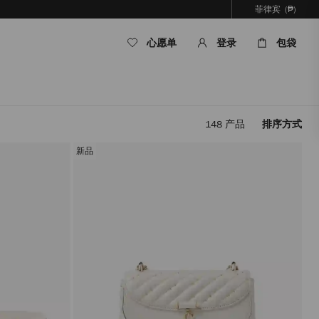
菲律宾
(₱)
心愿单
登录
包袋
148
产品
排序方式
应
用
新品
筛
选
条
件，
内
容
将
在
不
重
新
加
载
页
面
的