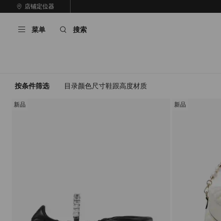
跳
店铺定位器
至
停
内
止
菜单
搜索
容
自
动
轮
换
播
放
按条件筛选
目录
颜色
尺寸
鞋跟高度
材质
新品
新品