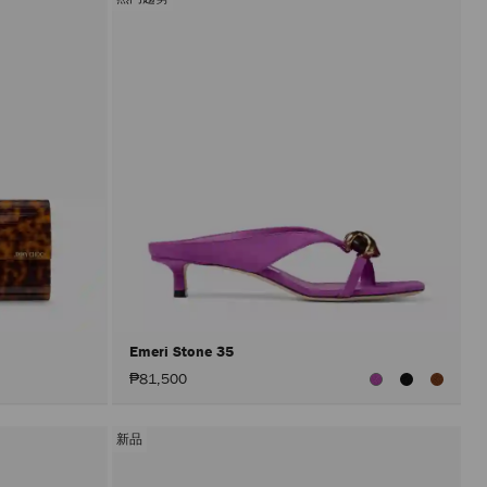
Emeri Stone 35
₱81,500
新品