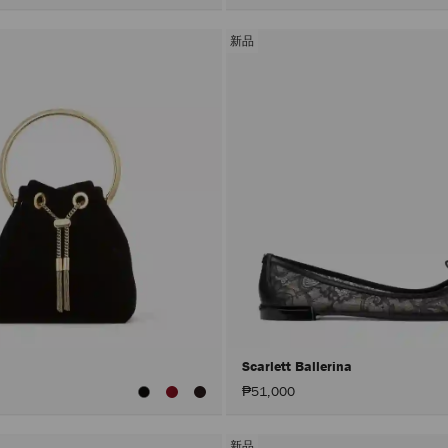
新品
Scarlett Ballerina
₱51,000
新品