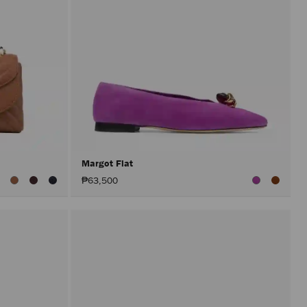
Margot Flat
查
₱63,500
看
所
有
颜
色