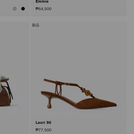
Emmie
₱64,500
新品
Lauri 50
₱77,500