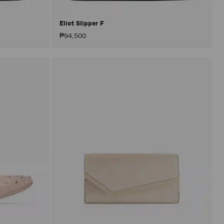
Eliot Slipper F
₱94,500