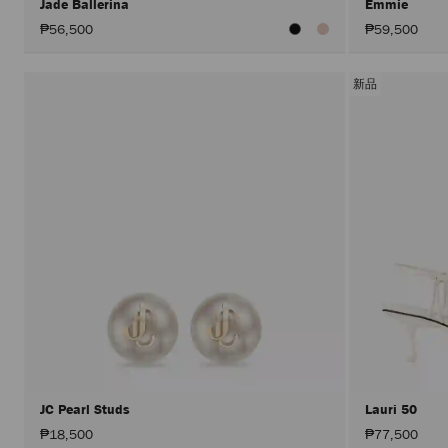
Jade Ballerina
Emmie
₱56,500
₱59,500
新品
JC Pearl Studs
Lauri 50
₱18,500
₱77,500