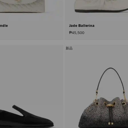
andle
Jade Ballerina
₱45,500
新品