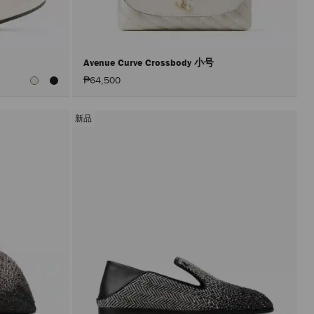
情
况
下
进
行
更
Avenue Curve Crossbody 小号
新。
₱64,500
只
有
在
激
新品
活"应
用"按
钮
后
才
会
执
行
产
品
更
新。