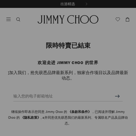
跳
探索新品
出游精选
至
停
内
止
容
自
动
轮
换
播
限時特賣已結束
放
欢迎走进 JIMMY CHOO 的世界
]加入我们，抢先获悉品牌最新系列，独家合作项目以及品牌最新
动态。
输入您的电子邮箱地址
继续操作即表示您同意 Jimmy Choo 的
《条款和条件》
，已阅读并理解 Jimmy
Choo 的
《隐私政策》
, a并同意优先获悉我们的最新系列、专属联名产品及品牌动
态。