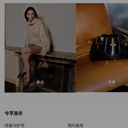
Bon Bon
正
S$1,650
常
价
格
包袋
新品
专享服务
维修与护理
预约服务