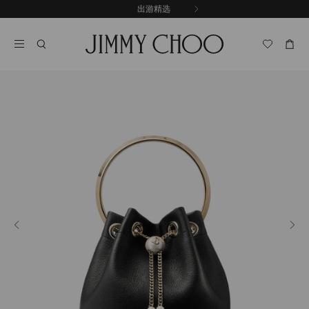
跳
探索新品
出游精选
至
停
内
止
容
自
动
轮
换
播
放