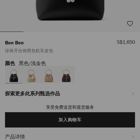
销
S$1,650
Bon Bon
售
珍珠开合饰黑色机车皮包
价
格
颜色
黑色/浅金色
https://www.jimmychoo.com/sg/zh_SG/%E5%A5%B3%E5%A3%AB/%E5%8C
bon/%E7%8F%8D%E7%8F%A0%E5%BC%80%E5%90%88%E9%A5%B0%E9%
J000178371001.html
探索更多此系列甄选作品
享受免费送货和退货服务
Add
to
cart
加入购物车
options
产品详情