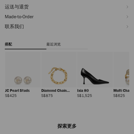
运送与退货
Made-to-Order
联系我们
搭配
最近浏览
JC Pearl Studs
Diamond Chain
Ixia 80
Multi Char
Bracelet
正
正
正
正
S$425
S$875
S$1,525
S$625
常
常
常
常
价
价
价
价
格
格
格
格
探索更多