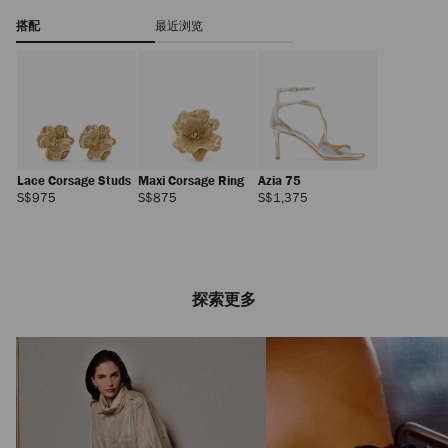
搭配
最近浏览
Lace Corsage Studs
Maxi Corsage Ring
Azia 75
正
正
正
S$975
S$875
S$1,375
常
常
常
价
价
价
格
格
格
探索更多
Emmie
正
S$1,275
常
价
格