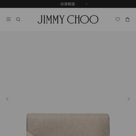
跳
探索新品
出游精选
至
停
内
止
容
自
动
轮
换
播
放