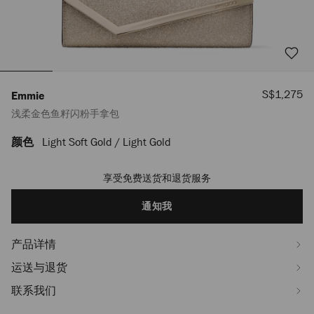
销
S$1,275
Emmie
售
浅柔金色鱼籽闪粉手拿包
价
格
颜色
Light Soft Gold / Light Gold
https://www.jimmychoo.com/sg/zh_SG/%E5%A5%B3%E5%A3%AB/%
J000179788001.html
享受免费送货和退货服务
Add
to
cart
通知我
options
产品详情
运送与退货
联系我们