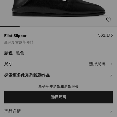
销
S$1,175
Eliot Slipper
售
黑色复古皮革便鞋
价
格
颜色
黑色
https://www.jimmychoo.com/sg/zh_SG/%E5%A5%B3%E5%A3%AB/%E9%9E%
slipper/%E9%BB%91%E8%89%B2%E5%A4%8D%E5%8F%A4%E7%9A%AE%E
ELIOTSLIPPERFVIL010003.html
尺寸
选择尺码
探索更多此系列甄选作品
享受免费送货和退货服务
Add
to
cart
选择尺码
options
产品详情