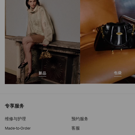
正
S$1,175
常
价
格
包袋
新品
专享服务
维修与护理
预约服务
Made-to-Order
客服