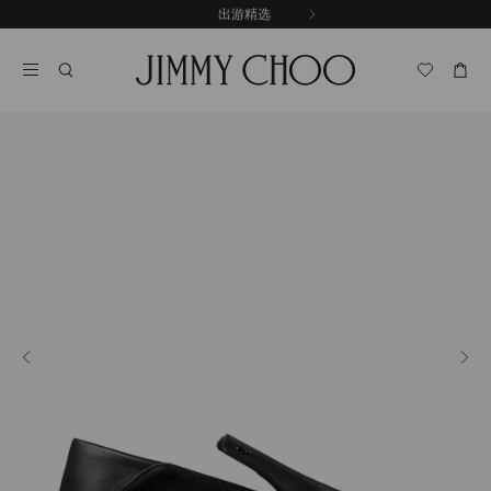
跳
探索新品
出游精选
至
停
内
止
容
自
动
轮
换
播
放