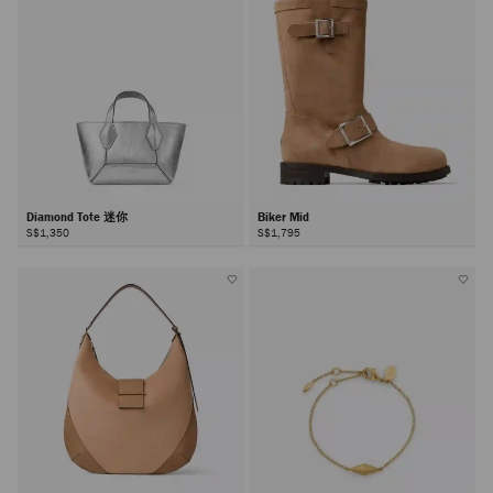
Diamond Tote 迷你
Biker Mid
S$1,350
S$1,795