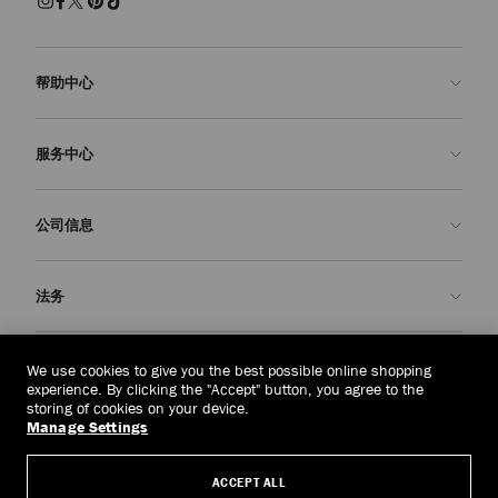
帮助中心
联系我们
服务中心
常见问题解答
查看订单状态">查看订单状态
预约服务
公司信息
提交退货
定制服务
查找精品店
护理与维修
关于我们
法务
送货
保修服务
我们的历史
退换货
JC 世界
隐私政策
新加坡
(S$)
We use cookies to give you the best possible online shopping
我们的影响与责任
条款与条件
experience. By clicking the "Accept" button, you agree to the
storing of cookies on your device.
我們的影響與責任
被遗忘权
Manage Settings
© 2026 Jimmy Choo
匠心工艺
主体访问请求表
ACCEPT ALL
职业生涯
公司政策