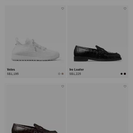
Veles
Ivy Loafer
S$1,195
S$1,225