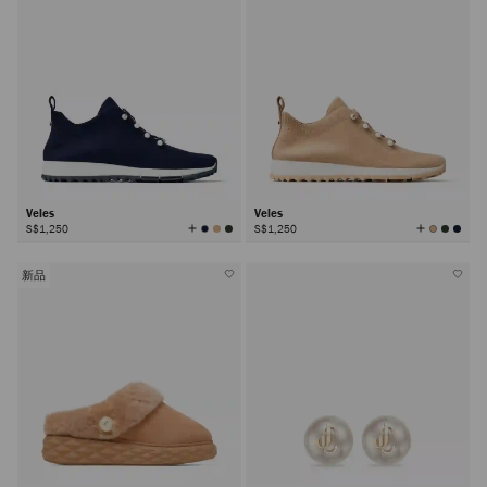
Veles
Veles
查
查
S$1,250
S$1,250
看
看
所
所
有
有
颜
颜
色
色
新品