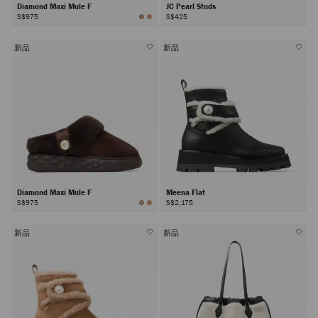
Diamond Maxi Mule F
JC Pearl Studs
S$975
S$425
新品
新品
Diamond Maxi Mule F
Meena Flat
S$975
S$2,175
新品
新品