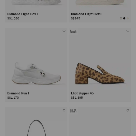
Diamond Light Flex F
Diamond Light Flex F
S$1,020
S$945
新品
Diamond Run F
Eliot Slipper 45
S$1,170
S$1,895
新品