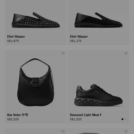
Eliot Slipper
Eliot Slipper
S$1,875
S$1,175
Bar Hobo 中号
Diamond Light Maxi F
S$2,025
S$1,020