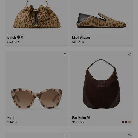
Cinch 中号
Eliot Slipper
S$3,825
S$1,725
Kati
Bar Hobo M
S$420
S$2,025