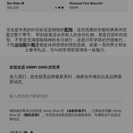
Bar Hobo M
Diamond Fine Bracelet
S$2,025
S$495
下
一
步
无论是华美的针织衫还是精致的
配饰
，这些高雅的衣橱经典将伴您
度过整个季节。 即刻探索适合所有人的永恒礼物，塑造百搭时尚造
型。不管是充满探险精神的冬日旅行，还是日常穿搭的升级换代，
个性
运动鞋
和
靴子
都是休闲穿搭的理想选择。探索一系列男士和女
士奢华礼品，为TA的常用穿搭增添一抹魅力。
欢迎走进 JIMMY CHOO 的世界
加入我们，抢先获悉品牌最新系列，独家合作项目以及品牌最
新动态。
注册会员
继续操作即表示您同意 Jimmy Choo 的
《条款和条件》
，已阅读并理解 Jimmy
Choo 的
《隐私政策》，
并同意优先获悉我们的最新系列、专属联名产品及品
牌动态。