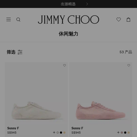
跳
出游精选
至
停
内
止
容
自
动
轮
休闲魅力
换
播
放
筛选
53
产品
Sunny F
Sunny F
查
查
S$945
S$945
看
看
所
所