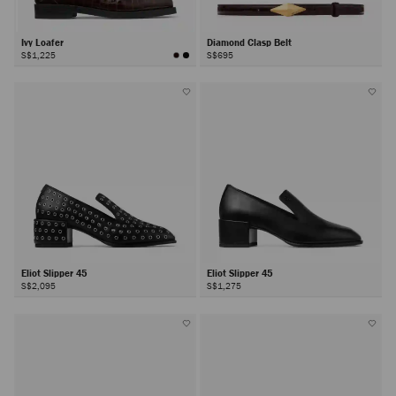
Ivy Loafer
Diamond Clasp Belt
S$1,225
S$695
Eliot Slipper 45
Eliot Slipper 45
S$2,095
S$1,275