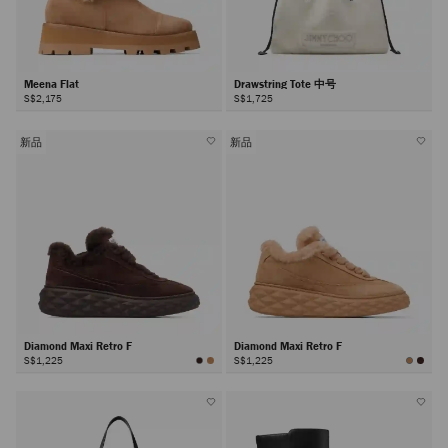
Meena Flat
Drawstring Tote 中号
S$2,175
S$1,725
新品
新品
Diamond Maxi Retro F
Diamond Maxi Retro F
S$1,225
S$1,225