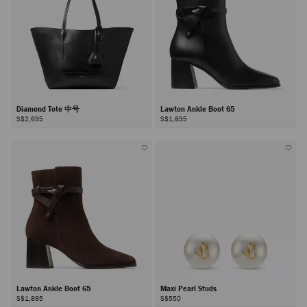
Diamond Tote 中号
Lawton Ankle Boot 65
S$2,695
S$1,895
Lawton Ankle Boot 65
Maxi Pearl Studs
S$1,895
S$550