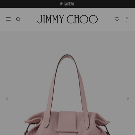
跳
探索新品
出游甄選
至
停
內
止
容
自
動
輪
播