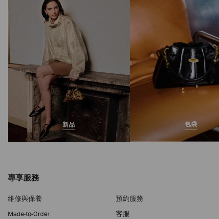
正
฿56,700
價
包袋
新品
專享服務
維修與保養
預約服務
Made-to-Order
客服