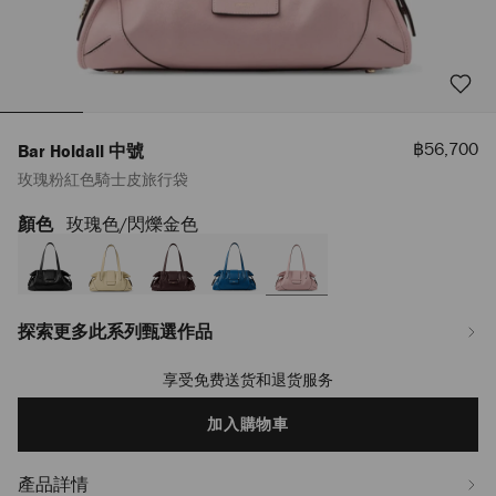
優
฿56,700
Bar Holdall 中號
惠
玫瑰粉紅色騎士皮旅行袋
價
顏色
玫瑰色/閃爍金色
https://www.jimmychoo.com/th/hy_TH/%E5%A5%B3%E5%A3%AB/%E6%89
holdall-
%E4%B8%AD%E8%99%9F/%E7%8E%AB%E7%91%B0%E7%B2%89%E7%B4%
J000182496001.html
探索更多此系列甄選作品
享受免费送货和退货服务
Add
to
cart
加入購物車
options
產品詳情