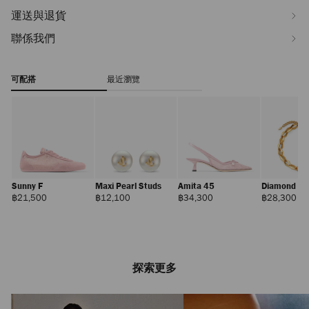
運送與退貨
聯係我們
可配搭
最近瀏覽
Sunny F
Maxi Pearl Studs
Amita 45
Diamond Ch
Necklace
正
正
正
正
฿21,500
฿12,100
฿34,300
฿28,300
價
價
價
價
探索更多
Bar Holdall 中號