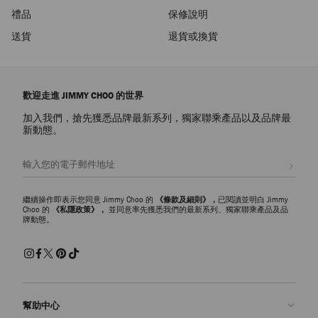
禮品
保修說明
送貨
退貨或換貨
歡迎走進 JIMMY CHOO 的世界
加入我們，搶先獲悉品牌最新系列，獨家聯乘產品以及品牌最
新動態。
註册會員
繼續操作即表示您同意 Jimmy Choo 的
《條款及細則》，
已閱讀並明白 Jimmy
Choo 的
《私隱政策》，
並同意率先獲悉我們的最新系列、獨家聯乘產品及品
牌動態。
幫助中心