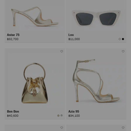
Anise 75
Lou
฿32,700
฿11,000
Bon Bon
Azia 95
฿40,600
฿34,100