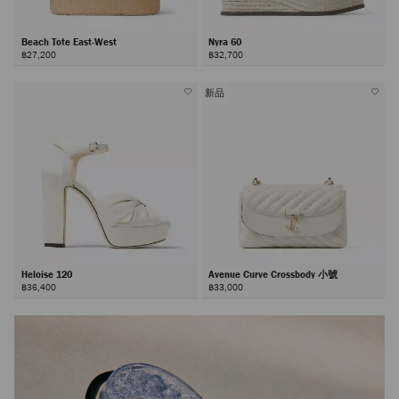
Beach Tote East-West
Nyra 60
฿27,200
฿32,700
新品
Heloise 120
Avenue Curve Crossbody 小號
฿36,400
฿33,000