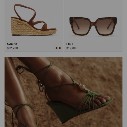
Ayla 85
Eli/ F
฿32,700
฿12,800