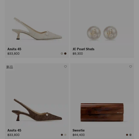
Amita 45
JC Pearl Studs
฿33,800
฿9,300
新品
Amita 45
Sweetie
฿33,800
฿44,400