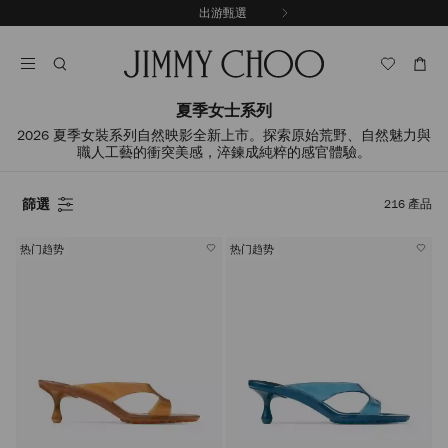
跳
出游甄選
至
停
內
止
容
自
動
輪
夏季女士系列
播
2026 夏季女裝系列自然映影全新上市。探索原始荒野、自然魅力與
職人工藝的衝突美感，淬鍊成純粹的感官體驗。
篩選
216
產品
热门趋势
热门趋势