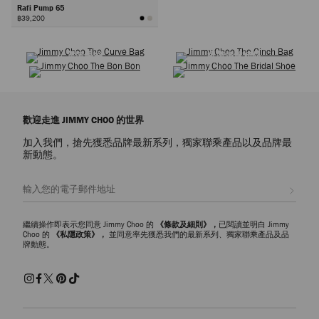
Rafi Pump 65
฿39,200
選購鞋履
選購衣橱经典
下
選購手袋
選購婚嫁精品
一
頁
歡迎走進 JIMMY CHOO 的世界
加入我們，搶先獲悉品牌最新系列，獨家聯乘產品以及品牌最
新動態。
註册會員
繼續操作即表示您同意 Jimmy Choo 的
《條款及細則》，
已閱讀並明白 Jimmy
Choo 的
《私隱政策》，
並同意率先獲悉我們的最新系列、獨家聯乘產品及品
牌動態。