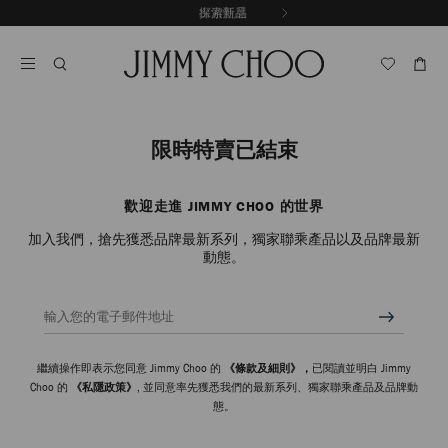
跳
探索新品
出游甄選
至
停
內
止
容
自
動
輪
播
限時特賣已結束
歡迎走進 JIMMY CHOO 的世界
加入我們，搶先獲悉品牌最新系列，獨家聯乘產品以及品牌最新
動態。
輸入您的電子郵件地址
繼續操作即表示您同意 Jimmy Choo 的
《條款及細則》，
已閱讀並明白 Jimmy
Choo 的
《私隱政策》
, 並同意率先獲悉我們的最新系列、獨家聯乘產品及品牌動
態。