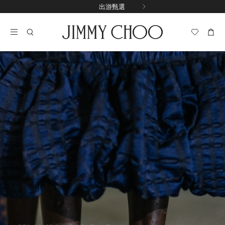
跳
出游甄選
至
停
內
止
容
自
動
輪
播