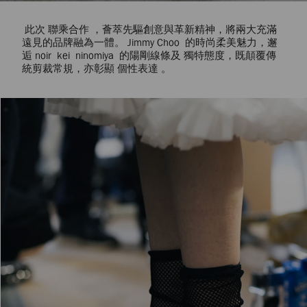
此次 聯乘合作 ，薈萃先驅創意與革新精神，將兩大充滿
遠見的品牌融為一體。 Jimmy Choo 的時尚柔美魅力，邂
逅 noir kei ninomiya 的陽剛線條及 獨特態度，既顛覆傳
統剪裁常規，亦彰顯 個性表達 。