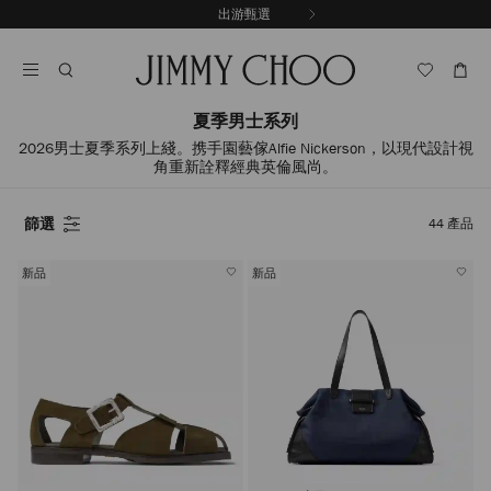
跳
出游甄選
至
停
內
止
容
自
動
輪
夏季男士系列
播
2026男士夏季系列上綫。携手園藝傢Alfie Nickerson，以現代設計視
角重新詮釋經典英倫風尚。
篩選
44
產品
新品
新品