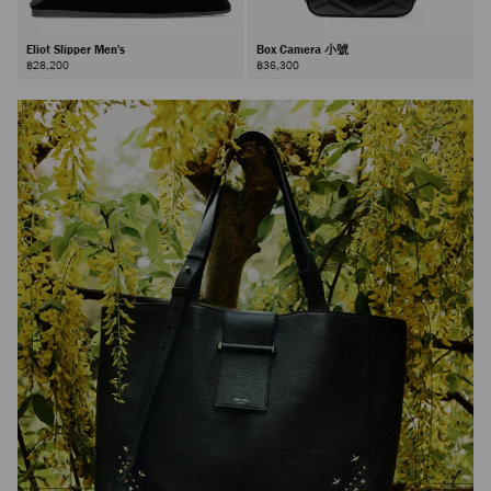
Eliot Slipper Men's
Box Camera 小號
฿28,200
฿36,300