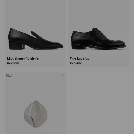
Eliot Slipper 45 Men's
Vine Lace Up
฿29,900
฿37,200
新品