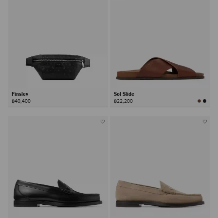
Finsley
Sol Slide
฿40,400
฿22,200