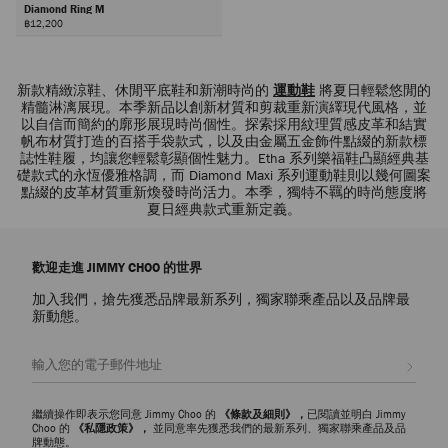
Diamond Ring M
฿12,200
下
一
新款精緻涼鞋、休閒平底鞋和新潮時尚的
運動鞋
將夏日輕鬆悠閒的
頁
精髓淋漓展現。本季新品以創新材質和剪裁重新演繹現代風格，並
以自信而簡約的廓形展現時尚個性。探索採用紋理質感皮革和結實
帆布材質打造的百搭手袋款式，以及由金屬五金飾件點綴的新款標
誌性鞋履，均讓您輕鬆彰顯個性魅力。Etha 系列樂福鞋凸顯經典基
礎款式的永恆優雅格調，而 Diamond Maxi 系列運動鞋則以幾何圖案
點綴的皮革材質重新煥發時尚活力。本季，獨特不羈的時尚態度將
夏日經典款式重新定義。
歡迎走進 JIMMY CHOO 的世界
加入我們，搶先獲悉品牌最新系列，獨家聯乘產品以及品牌最
新動態。
註册會員
繼續操作即表示您同意 Jimmy Choo 的
《條款及細則》，
已閱讀並明白 Jimmy
Choo 的
《私隱政策》，
並同意率先獲悉我們的最新系列、獨家聯乘產品及品
牌動態。