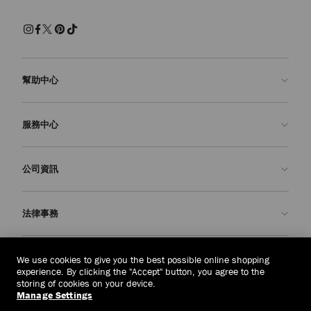
幫助中心
聯絡我們
服務中心
常見問題解答
查看訂單狀態
預約服務
公司資訊
申請退貨
定制服務
精品店
護理與維修
關於我們
法律事務
送貨
保修服務
我們的歷史
退貨或換貨
JC 世界
私隱政策
泰國
(฿)
We use cookies to give you the best possible online shopping
我們的影響與責任
條款與條件
experience. By clicking the "Accept" button, you agree to the
storing of cookies on your device.
我們的影響
被遺忘權
Manage Settings
© 2026 Jimmy Choo
匠心工藝
主體存取請求表