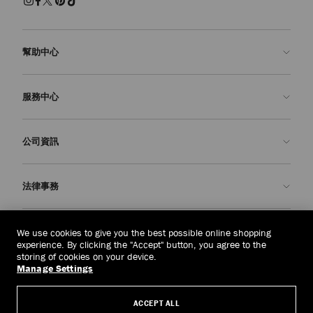
幫助中心
聯絡我們
服務中心
常見問題解答
查看訂單狀態
預約服務
公司資訊
申請退貨
定制服務
精品店
護理與維修
關於我們
法律事務
送貨
保修服務
我們的歷史
退貨或換貨
JC 世界
私隱政策
泰國
(฿)
We use cookies to give you the best possible online shopping
我們的影響與責任
條款與條件
experience. By clicking the "Accept" button, you agree to the
storing of cookies on your device.
我們的影響
被遺忘權
Manage Settings
© 2026 Jimmy Choo
匠心工藝
主體存取請求表
ACCEPT ALL
職業生涯
公司政策