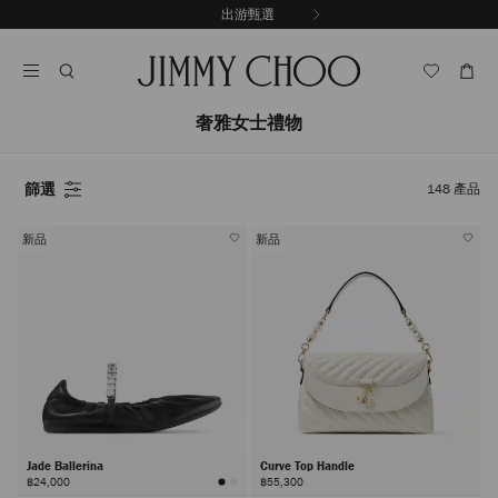
跳
出游甄選
至
停
內
止
容
自
動
輪
奢雅女士禮物
播
篩選
148
產品
新品
新品
Jade Ballerina
Curve Top Handle
฿24,000
฿55,300