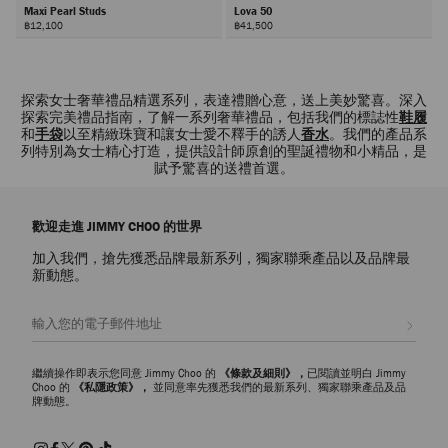
Maxi Pearl Studs
Lova 50
฿12,100
฿41,500
下
一
頁
探索女士奢華禮品精選系列，表達禮贈心意，送上美妙驚喜。深入
探索完美禮品指南，了解一系列奢華禮品，包括我們的標誌性
鞋履
和
手袋
以至精緻珠寶和讓女士愛不釋手的誘人
香水
。我們的產品系
列特別為女士精心打造，提供設計師原創的聖誕禮物和小精品，是
賦予驚喜的送禮首選。
歡迎走進 JIMMY CHOO 的世界
加入我們，搶先獲悉品牌最新系列，獨家聯乘產品以及品牌最
新動態。
註册會員
繼續操作即表示您同意 Jimmy Choo 的
《條款及細則》，
已閱讀並明白 Jimmy
Choo 的
《私隱政策》，
並同意率先獲悉我們的最新系列、獨家聯乘產品及品
牌動態。