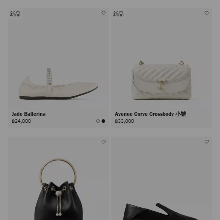
新品
新品
Jade Ballerina
Avenue Curve Crossbody 小號
฿24,000
฿33,000