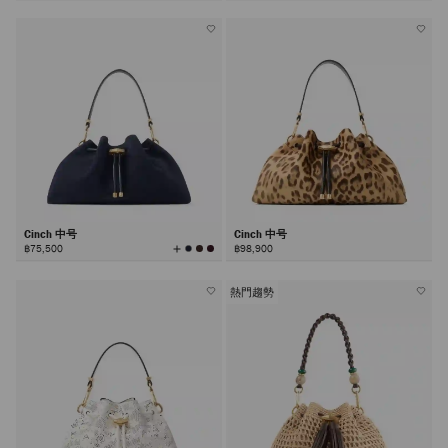
所
有
颜
色
Cinch 中号
Cinch 中号
查
฿75,500
฿98,900
看
所
有
颜
色
熱門趨勢