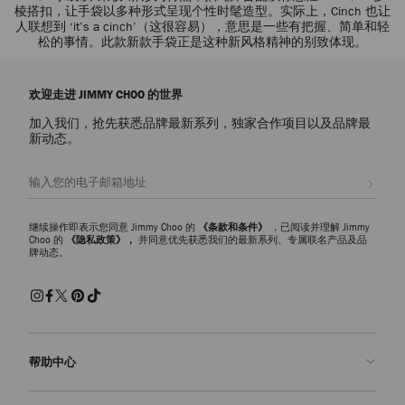
棱搭扣，让手袋以多种形式呈现个性时髦造型。实际上，Cinch 也让
人联想到 ‘it’s a cinch’（这很容易），意思是一些有把握、简单和轻
松的事情。此款新款手袋正是这种新风格精神的别致体现。
欢迎走进 JIMMY CHOO 的世界
加入我们，抢先获悉品牌最新系列，独家合作项目以及品牌最
新动态。
注册会员
继续操作即表示您同意 Jimmy Choo 的
《条款和条件》
，已阅读并理解 Jimmy
Choo 的
《隐私政策》，
并同意优先获悉我们的最新系列、专属联名产品及品
牌动态。
帮助中心
联系我们