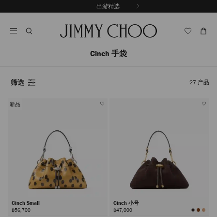
跳
出游精选
至
停
内
止
容
自
动
轮
Cinch 手袋
换
播
放
筛选
27
产品
新品
Cinch Small
Cinch 小号
฿56,700
฿47,000